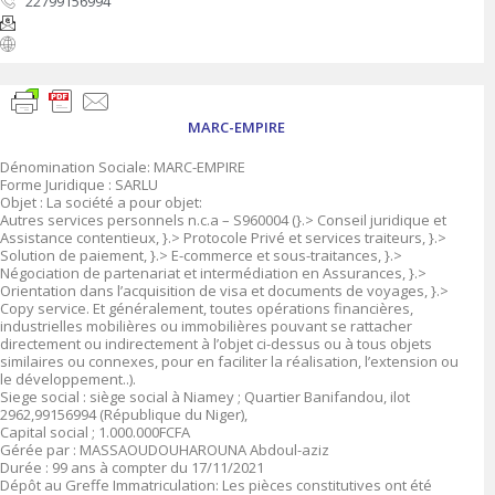
22799156994
MARC-EMPIRE
Dénomination Sociale: MARC-EMPIRE
Forme Juridique : SARLU
Objet : La société a pour objet:
Autres services personnels n.c.a – S960004 (}.> Conseil juridique et
Assistance contentieux, }.> Protocole Privé et services traiteurs, }.>
Solution de paiement, }.> E-commerce et sous-traitances, }.>
Négociation de partenariat et intermédiation en Assurances, }.>
Orientation dans l’acquisition de visa et documents de voyages, }.>
Copy service. Et généralement, toutes opérations financières,
industrielles mobilières ou immobilières pouvant se rattacher
directement ou indirectement à l’objet ci-dessus ou à tous objets
similaires ou connexes, pour en faciliter la réalisation, l’extension ou
le développement..).
Siege social : siège social à Niamey ; Quartier Banifandou, ilot
2962,99156994 (République du Niger),
Capital social ; 1.000.000FCFA
Gérée par : MASSAOUDOUHAROUNA Abdoul-aziz
Durée : 99 ans à compter du 17/11/2021
Dépôt au Greffe Immatriculation: Les pièces constitutives ont été