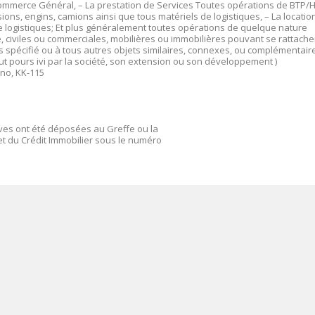
 Commerce Général, – La prestation de Services Toutes opérations de BTP/H
ons, engins, camions ainsi que tous matériels de logistiques, – La locatio
de logistiques; Et plus généralement toutes opérations de quelque nature
e, civiles ou commerciales, mobilières ou immobilières pouvant se rattache
sus spécifié ou à tous autres objets similaires, connexes, ou complémentair
but pours ivi par la société, son extension ou son développement )
ano, KK-115
ives ont été déposées au Greffe ou la
t du Crédit Immobilier sous le numéro