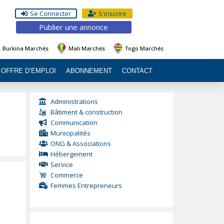
Se Connecter
S'inscrire
Publier une annonce
Burkina Marchés
Mali Marchés
Togo Marchés
OFFRE D’EMPLOI
ABONNEMENT
CONTACT
Administrations
Bâtiment & construction
Communication
Municipalités
ONG & Associations
Hébergement
Service
Commerce
Femmes Entrepreneurs