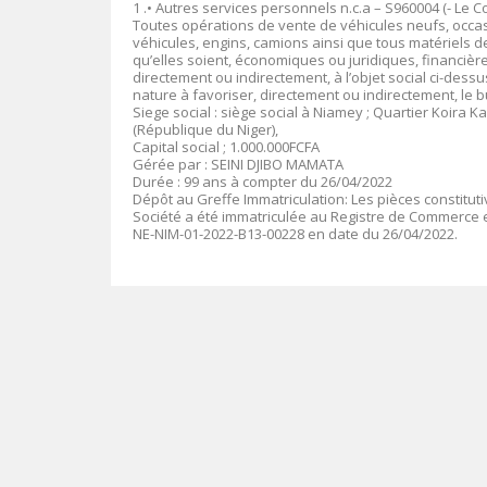
1 .• Autres services personnels n.c.a – S960004 (- Le
Toutes opérations de vente de véhicules neufs, occasi
véhicules, engins, camions ainsi que tous matériels 
qu’elles soient, économiques ou juridiques, financièr
directement ou indirectement, à l’objet social ci-des
nature à favoriser, directement ou indirectement, le 
Siege social : siège social à Niamey ; Quartier Koira K
(République du Niger),
Capital social ; 1.000.000FCFA
Gérée par : SEINI DJIBO MAMATA
Durée : 99 ans à compter du 26/04/2022
Dépôt au Greffe Immatriculation: Les pièces constitut
Société a été immatriculée au Registre de Commerce e
NE-NIM-01-2022-B13-00228 en date du 26/04/2022.