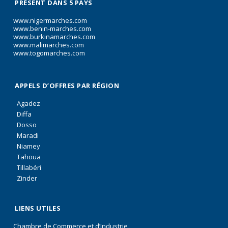
PRÉSENT DANS 5 PAYS
www.nigermarches.com
www.benin-marches.com
www.burkinamarches.com
www.malimarches.com
www.togomarches.com
APPELS D’OFFRES PAR RÉGION
Agadez
Diffa
Dosso
Maradi
Niamey
Tahoua
Tillabéri
Zinder
LIENS UTILES
Chambre de Commerce et d’Industrie