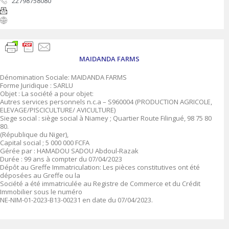
22798758080
MAIDANDA FARMS
Dénomination Sociale: MAIDANDA FARMS
Forme Juridique : SARLU
Objet : La société a pour objet:
Autres services personnels n.c.a – S960004 (PRODUCTION AGRICOLE,
ELEVAGE/PISCICULTURE/ AVICULTURE)
Siege social : siège social à Niamey ; Quartier Route Filingué, 98 75 80
80.
(République du Niger),
Capital social ; 5 000 000 FCFA
Gérée par : HAMADOU SADOU Abdoul-Razak
Durée : 99 ans à compter du 07/04/2023
Dépôt au Greffe Immatriculation: Les pièces constitutives ont été
déposées au Greffe ou la
Société a été immatriculée au Registre de Commerce et du Crédit
Immobilier sous le numéro
NE-NIM-01-2023-B13-00231 en date du 07/04/2023.