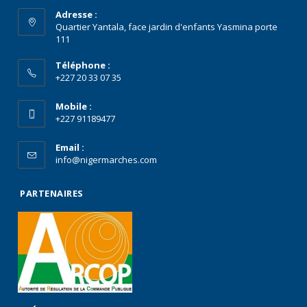
Adresse :
Quartier Yantala, face jardin d'enfants Yasmina porte
111
Téléphone :
+227 20 33 07 35
Mobile :
+227 91189477
Email :
info@nigermarches.com
PARTENAIRES