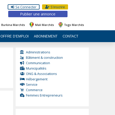
Se Connecter
S'inscrire
Publier une annonce
Burkina Marchés
Mali Marchés
Togo Marchés
OFFRE D’EMPLOI
ABONNEMENT
CONTACT
Administrations
Bâtiment & construction
Communication
Municipalités
ONG & Associations
Hébergement
Service
Commerce
Femmes Entrepreneurs