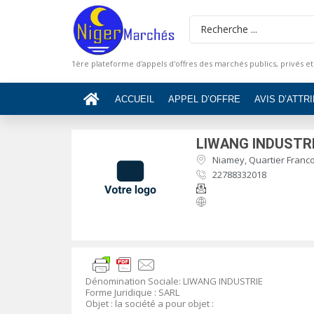
1ère plateforme d'appels d'offres des marchés publics, privés et
ACCUEIL
APPEL D’OFFRE
AVIS D’ATTR
LIWANG INDUSTR
Niamey, Quartier Francop
22788332018
Dénomination Sociale
:
LIWANG INDUSTRIE
Forme Juridique
: SARL
Objet
:
la société a pour objet :