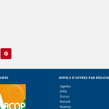
AIRES
APPELS D’OFFRES PAR RÉGION
Agadez
Diffa
Dosso
Maradi
Niamey