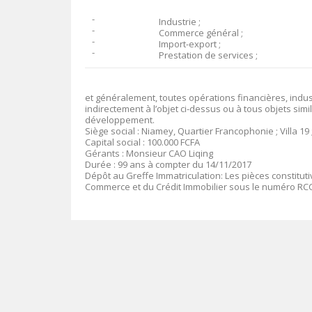
־
Industrie ;
־
Commerce général ;
־
Import-export ;
־
Prestation de services ;
et généralement, toutes opérations financières, indus
indirectement à l’objet ci-dessus ou à tous objets simil
développement.
Siège social :
Niamey,
Quartier Francophonie ; Villa 19 
Capital social
: 100
.000
FCFA
Gérants
:
Monsieur CAO Liqing
Durée
: 99 ans à compter du 14/11/2017
Dépôt au Greffe Immatriculation
:
Les pièces constitut
Commerce et du Crédit Immobilier sous le numéro
RCC