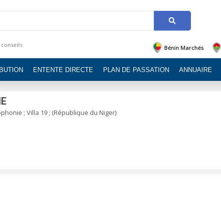
 conseils
Bénin Marchés
IBUTION
ENTENTE DIRECTE
PLAN DE PASSATION
ANNUAIRE
IE
honie ; Villa 19 ; (République du Niger)