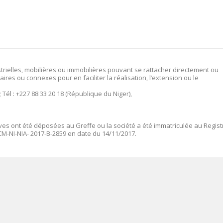
trielles, mobilières ou immobilières pouvant se rattacher directement ou
aires ou connexes pour en faciliter la réalisation, l’extension ou le
; Tél : +227 88 33 20 18 (République du Niger),
ives ont été déposées au Greffe ou la société a été immatriculée au Regist
M-NI-NIA- 2017-B-2859 en date du 14/11/2017.