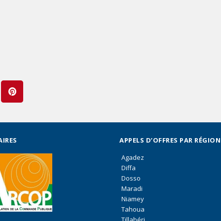
AIRES
APPELS D’OFFRES PAR RÉGION
Agadez
Diffa
Dosso
Maradi
Niamey
Tahoua
Tillabéri