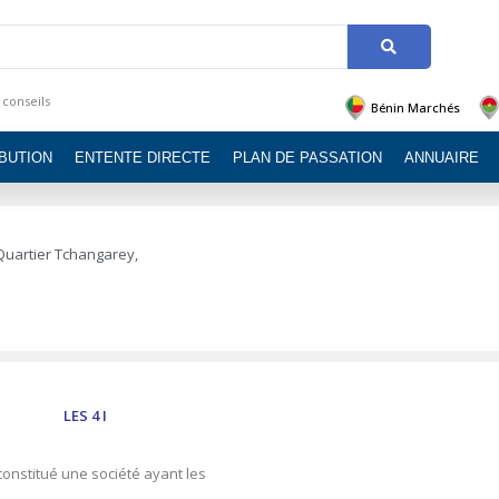
 conseils
Bénin Marchés
IBUTION
ENTENTE DIRECTE
PLAN DE PASSATION
ANNUAIRE
 Quartier Tchangarey,
LES 4 I
constitué une société ayant les