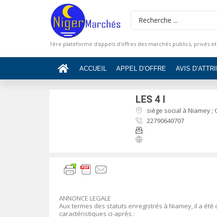
1ère plateforme d'appels d'offres des marchés publics, privés et
ACCUEIL
APPEL D’OFFRE
AVIS D’ATTR
LES 4 I
siège social à Niamey ;
22790640707
ANNONCE LEGALE
Aux termes des statuts enregistrés à Niamey, il a été 
caractéristiques ci-après :