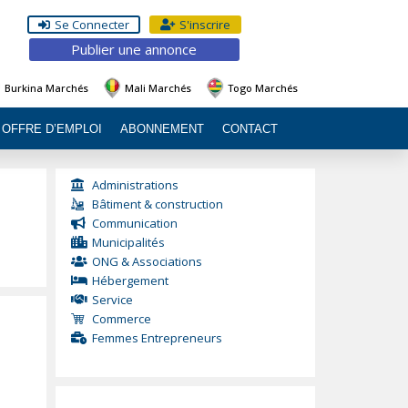
Se Connecter
S'inscrire
Publier une annonce
Burkina Marchés
Mali Marchés
Togo Marchés
OFFRE D’EMPLOI
ABONNEMENT
CONTACT
Administrations
Bâtiment & construction
Communication
Municipalités
ONG & Associations
Hébergement
Service
Commerce
Femmes Entrepreneurs