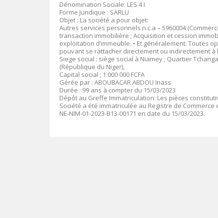
Dénomination Sociale: LES 4 I
Forme Juridique : SARLU
Objet : La société a pour objet:
Autres services personnels n.c.a – 5960004 (Commerce
transaction immobilière ; Acquisition et cession immobi
exploitation d’immeuble. • Et généralement. Toutes op
pouvant se rattacher directement ou indirectement à l’
Siege social : siège social à Niamey ; Quartier Tchanga
(République du Niger),
Capital social ; 1.000 000 FCFA
Gérée par : ABOUBACAR ABDOU Inass
Durée : 99 ans à compter du 15/03/2023
Dépôt au Greffe Immatriculation: Les pièces constitut
Société a été immatriculée au Registre de Commerce e
NE-NIM-01-2023-B13-00171 en date du 15/03/2023.