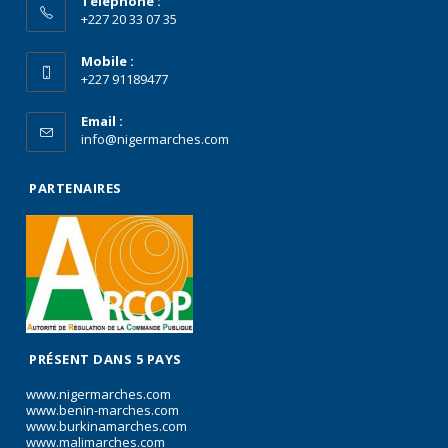
Téléphone :
+227 20 33 07 35
Mobile :
+227 91189477
Email :
info@nigermarches.com
PARTENAIRES
PRÉSENT DANS 5 PAYS
www.nigermarches.com
www.benin-marches.com
www.burkinamarches.com
www.malimarches.com