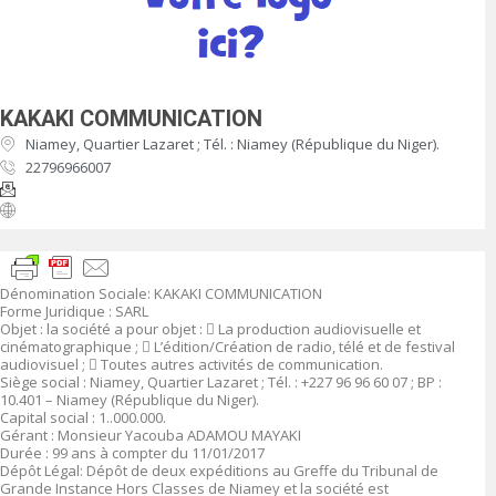
KAKAKI COMMUNICATION
Niamey, Quartier Lazaret ; Tél. : Niamey (République du Niger).
22796966007
Dénomination Sociale
:
KAKAKI COMMUNICATION
Forme Juridique
: SARL
Objet
:
la société a pour objet :

La production audiovisuelle et
cinématographique ;

L’édition/Création de radio, télé et de festival
audiovisuel ;

Toutes autres activités de communication.
Siège social :
Niamey, Quartier Lazaret ; Tél. : +227 96 96 60 07 ; BP :
10.401 – Niamey (République du Niger).
Capital social
: 1.
.000.000
.
Gérant
:
Monsieur Yacouba ADAMOU MAYAKI
Durée
: 99 ans à compter du 11/01/2017
Dépôt Légal
: Dépôt de deux expéditions au Greffe du Tribunal de
Grande Instance Hors Classes de Niamey et la société est