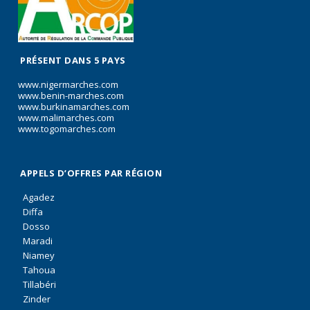
PRÉSENT DANS 5 PAYS
www.nigermarches.com
www.benin-marches.com
www.burkinamarches.com
www.malimarches.com
www.togomarches.com
APPELS D’OFFRES PAR RÉGION
Agadez
Diffa
Dosso
Maradi
Niamey
Tahoua
Tillabéri
Zinder