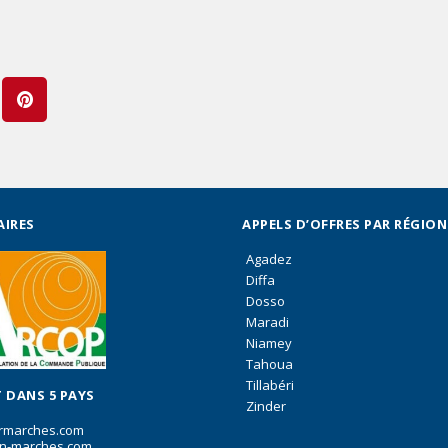
AIRES
APPELS D’OFFRES PAR RÉGION
Agadez
Diffa
Dosso
Maradi
Niamey
Tahoua
Tillabéri
 DANS 5 PAYS
Zinder
rmarches.com
n-marches.com