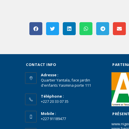
CONTACT INFO
PARTEN
Adresse :
Quartier Yantala, face jardin
d'enfants Yasmina porte 111
Téléphone :
+227 20 33 07 35
Mobile :
PRÉSENT
+227 91189477
www.nige
www.beni