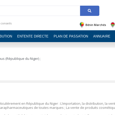
 conseils
Bénin Marchés
IBUTION
ENTENTE DIRECTE
PLAN DE PASSATION
ANNUAIRE
us (République du Niger) ;
ticulièrement en République du Niger : L’importation, la distribution, la ven
 parapharmaceutiques de toutes marques ; La vente de produits cosmétiqu