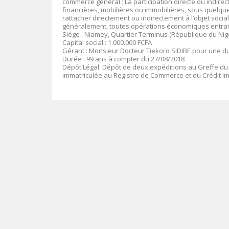
commerce général ; La participation directe ou indirec
financières, mobilières ou immobilières, sous quelque
rattacher directement ou indirectement à l’objet soci
généralement, toutes opérations économiques entrant 
Siège :
Niamey, Quartier Terminus (République du Nige
Capital social
: 1.000.000 FCFA
Gérant
:
Monsieur Docteur Tiekoro SIDIBE pour une d
Durée
: 99 ans à compter du 27/08/2018
Dépôt Légal
: Dépôt de deux expéditions au Greffe du
immatriculée au Registre de Commerce et du Crédit I