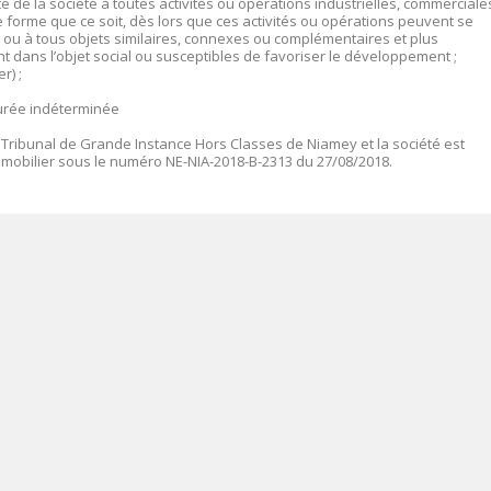
te de la société à toutes activités ou opérations industrielles, commerciale
 forme que ce soit, dès lors que ces activités ou opérations peuvent se
al ou à tous objets similaires, connexes ou complémentaires et plus
dans l’objet social ou susceptibles de favoriser le développement ;
r) ;
urée indéterminée
 Tribunal de Grande Instance Hors Classes de Niamey et la société est
mmobilier sous le numéro
NE-NIA-2018-B-2313 du 27/08/2018.