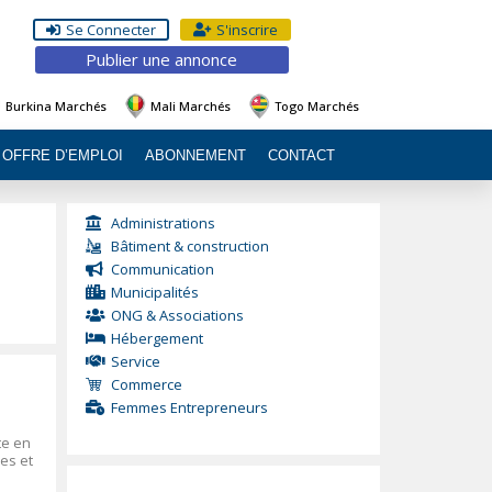
Se Connecter
S'inscrire
Publier une annonce
Burkina Marchés
Mali Marchés
Togo Marchés
OFFRE D’EMPLOI
ABONNEMENT
CONTACT
Administrations
Bâtiment & construction
Communication
Municipalités
ONG & Associations
Hébergement
Service
Commerce
Femmes Entrepreneurs
te en
es et