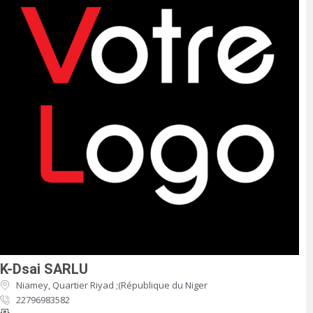
K-Dsai SARLU
Niamey, Quartier Riyad ;(République du Niger
22796983582