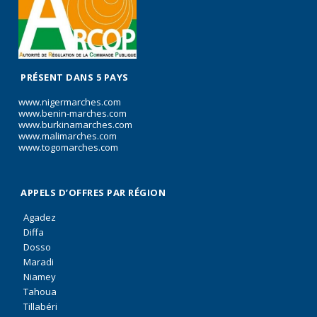
PRÉSENT DANS 5 PAYS
www.nigermarches.com
www.benin-marches.com
www.burkinamarches.com
www.malimarches.com
www.togomarches.com
APPELS D’OFFRES PAR RÉGION
Agadez
Diffa
Dosso
Maradi
Niamey
Tahoua
Tillabéri