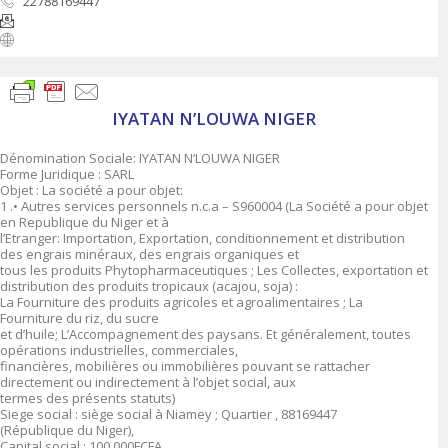
22788169447
IYATAN N’LOUWA NIGER
Dénomination Sociale: IYATAN N’LOUWA NIGER
Forme Juridique : SARL
Objet : La société a pour objet:
1 .• Autres services personnels n.c.a – S960004 (La Société a pour objet
en Republique du Niger et à
l’Etranger: Importation, Exportation, conditionnement et distribution
des engrais minéraux, des engrais organiques et
tous les produits Phytopharmaceutiques ; Les Collectes, exportation et
distribution des produits tropicaux (acajou, soja) :
La Fourniture des produits agricoles et agroalimentaires ; La
Fourniture du riz, du sucre
et d’huile; L’Accompagnement des paysans. Et généralement, toutes
opérations industrielles, commerciales,
financières, mobilières ou immobilières pouvant se rattacher
directement ou indirectement à l’objet social, aux
termes des présents statuts)
Siege social : siège social à Niamey ; Quartier , 88169447
(République du Niger),
Capital social ; 100.000FCFA