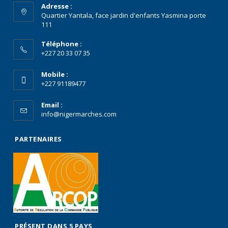
Adresse :
Quartier Yantala, face jardin d'enfants Yasmina porte
111
Téléphone :
+227 20 33 07 35
Mobile :
+227 91189477
Email :
info@nigermarches.com
PARTENAIRES
PRÉSENT DANS 5 PAYS