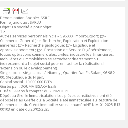
Dénomination Sociale: ISSILE
Forme Juridique : SARLU
Objet : La société a pour objet:
1 .•
Autres services personnels n.c.a – S96000 (Import-Export; };;>-
Commerce General; };;>- Recherche; Exploration et Exploitation
minières ; };;>- Recherche géologique; };;>- Logistique et
Approvisionnement ; };;>- Prestation de Service Et généralement,
toutes opérations commerciales, civiles, industrielles, financières,
mobilières ou immobilières se rattachant directement ou
indirectement à I ‘objet social pour en faciliter la réalisation, I
‘extension ou le développement).
Siege social : siège social à Niamey ; Quartier Dar Es Salam, 96 98 21
00. (République du Niger),
Capital social ; 10.000.000 FCFA
Gérée par : DOUMA ISSAKA Issifi
Durée : 99 ans à compter du 20/02/2025
Dépôt au Greffe Immatriculation: Les pièces constitutives ont été
déposées au Greffe ou la Société a été immatriculée au Registre de
Commerce et du Crédit Immobilier sous le numéroNE-NIM-01-2025-B13-
00103 en date du 20/02/2025.