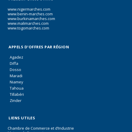
www.nigermarches.com
www.benin-marches.com
www.burkinamarches.com
www.malimarches.com
www.togomarches.com
APPELS D’OFFRES PAR RÉGION
Agadez
Diffa
Dosso
Maradi
Niamey
Tahoua
Tillabéri
Zinder
LIENS UTILES
Chambre de Commerce et d’Industrie