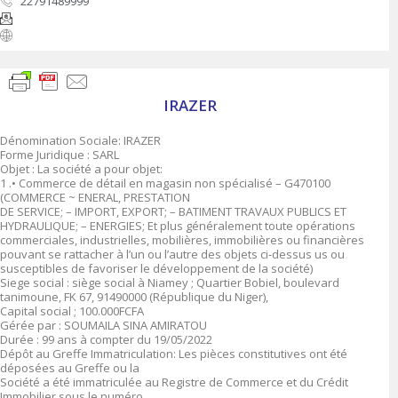
22791489999
IRAZER
Dénomination Sociale: IRAZER
Forme Juridique : SARL
Objet : La société a pour objet:
1 .• Commerce de détail en magasin non spécialisé – G470100
(COMMERCE ~ ENERAL, PRESTATION
DE SERVICE; – IMPORT, EXPORT; – BATIMENT TRAVAUX PUBLICS ET
HYDRAULIQUE; – ENERGIES; Et plus généralement toute opérations
commerciales, industrielles, mobilières, immobilières ou financières
pouvant se rattacher à l’un ou l’autre des objets ci-dessus us ou
susceptibles de favoriser le développement de la société)
Siege social : siège social à Niamey ; Quartier Bobiel, boulevard
tanimoune, FK 67, 91490000 (République du Niger),
Capital social ; 100.000FCFA
Gérée par : SOUMAILA SINA AMIRATOU
Durée : 99 ans à compter du 19/05/2022
Dépôt au Greffe Immatriculation: Les pièces constitutives ont été
déposées au Greffe ou la
Société a été immatriculée au Registre de Commerce et du Crédit
Immobilier sous le numéro