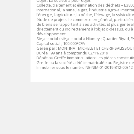
Objet : La société a pour objet:
Collecte, traitement et élimination des déchets – E38
international, la mine, le gaz, l’industrie agro-aliment
l’énergie, l’agriculture, la pêche, l’élevage, la sylvicultu
étude de projets, le commerce en général, particulière
de biens se rapportant à ses activités. Et plus génér
directement ou indirectement à l’objet ci-dessus, ou à
développement.
Siege social : siège social à Niamey ; Quartier Riyad, F
Capital social ; 100.000FCFA
Gérée par : MONTINAT MICHELET ET CHERIF SALISSOU
Durée : 99 ans à compter du 02/11/2019
Dépôt au Greffe Immatriculation: Les pièces constitu
Greffe ou la société a été immatriculée au Registre d
Immobilier sous le numéro NE-NIM-01-2019-B12-00312 