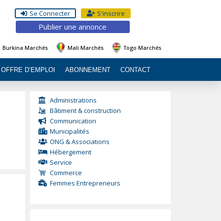
Se Connecter
S'inscrire
Publier une annonce
Burkina Marchés
Mali Marchés
Togo Marchés
OFFRE D’EMPLOI
ABONNEMENT
CONTACT
Administrations
Bâtiment & construction
Communication
Municipalités
ONG & Associations
Hébergement
Service
Commerce
Femmes Entrepreneurs