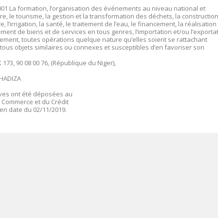
0001 La formation, l’organisation des événements au niveau national et
aire, le tourisme, la gestion et la transformation des déchets, la construction
re, l’irrigation, la santé, le traitement de l’eau, le financement, la réalisation
ment de biens et de services en tous genres, l’importation et/ou l’exporta
alement, toutes opérations quelque nature qu’elles soient se rattachant
 tous objets similaires ou connexes et susceptibles d’en favoriser son
K 173, 90 08 00 76, (République du Niger),
 HADIZA
tives ont été déposées au
e Commerce et du Crédit
en date du 02/11/2019.