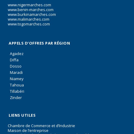
www.nigermarches.com
www.benin-marches.com
www.burkinamarches.com
www.malimarches.com
www.togomarches.com
APPELS D’OFFRES PAR RÉGION
Agadez
Diffa
Dosso
Maradi
Niamey
Tahoua
Tillabéri
Zinder
LIENS UTILES
Chambre de Commerce et d’Industrie
Maison de l’entreprise