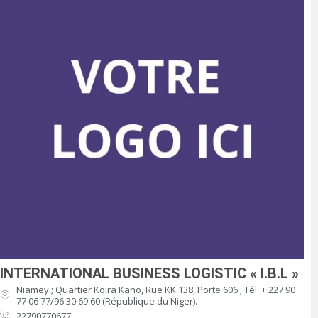
INTERNATIONAL BUSINESS LOGISTIC « I.B.L »
Niamey ; Quartier Koira Kano, Rue KK 138, Porte 606 ; Tél. + 227 90
77 06 77/96 30 69 60 (République du Niger).
22790770677