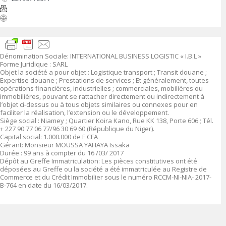
Dénomination Sociale:
INTERNATIONAL BUSINESS LOGISTIC « I.B.L »
Forme Juridique
:
SARL
Objet
la société a pour objet : Logistique transport ; Transit douane ;
Expertise douane ; Prestations de services ; Et généralement, toutes
opérations financières, industrielles ; commerciales, mobilières ou
immobilières, pouvant se rattacher directement ou indirectement à
l’objet ci-dessus ou à tous objets similaires ou connexes pour en
faciliter la réalisation, l’extension ou le développement.
Siège social
:
Niamey ; Quartier Koira Kano, Rue KK 138, Porte 606 ; Tél.
+ 227 90 77 06 77/96 30 69 60
(République du Niger).
Capital social
: 1.00
0
.000 de F CFA
Gérant:
Monsieur MOUSSA YAHAYA Issaka
Durée :
99 ans à compter du 16 /03/ 2017
Dépôt au Greffe Immatriculation
:
Les pièces constitutives ont été
déposées au Greffe ou la société a été immatriculée au Registre de
Commerce et du Crédit Immobilier sous le numéro
RCCM-NI-NIA- 2017-
B-764 en date du 16/03/2017.