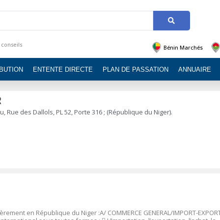
 conseils
Bénin Marchés
IBUTION
ENTENTE DIRECTE
PLAN DE PASSATION
ANNUAIRE
R
, Rue des Dallols, PL 52, Porte 316 ; (République du Niger).
iculièrement en République du Niger :A/ COMMERCE GENERAL/IMPORT-EXPOR