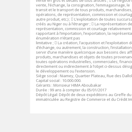
vente en gros et détails de tous articles ;

Le négoce 
vente, l’échange, la consignation, l’emmagasinage, le
transit et le transport de tous produits, marchandise
opérations, de représentation, commission et courtag
autre produit, etc.) ;

L’exploitation de toutes succur
créés au Niger ou à l’étranger ;

La représentation de 
représentation, commission et courtage relativement 
rapportant à l’importation, l’exportation, la représenta
énumération n’étant pas
limitative ;

La création, l’acquisition et l’exploitatio
d’échange, ou autrement, la construction, l’installati
servir d’une manière quelconque aux besoins des affai
produits, marchandises et objets de toutes provenan
toutes opérations industrielles, commerciales, financ
directement ou indirectement à l’objet ci-dessus désign
le développement ou l’extension.
Siège social
:
Niamey, Quartier Plateau, Rue des Dallols,
Capital social
: 10
.000.000
.
Gérants
: Monsieur HIMA Aboubakar
Durée
: 99 ans à compter du 05/01/2017
Dépôt Légal
: Dépôt de deux expéditions au Greffe du
immatriculée au Registre de Commerce et du Crédit I