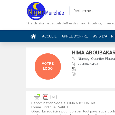
1ère plateforme d'appels d'offres des marchés publics, privés et
ACCUEIL
APPEL D’OFFRE
AVIS D’ATTR
HIMA ABOUBAKA
Niamey, Quartier Plateau
22780435459
Dénomination Sociale
:
HIMA ABOUBAKAR
Forme Juridique
: SARLU
Objet
:
La société
a pour objet en tout pays et part