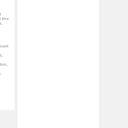
t
t être
s,
uvant
t,
tion,
.