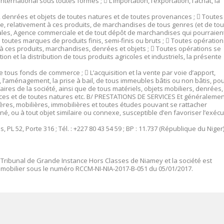
international sous toutes formes ;

L’Importation, l’exportation, l’achat, la
s, denrées et objets de toutes natures et de toutes provenances ;

Toutes
e, relativement à ces produits, de marchandises de tous genres (et de tou
sales, Agence commerciale et de tout dépôt de marchandises qui pourraien
toutes marques de produits finis, semi-finis ou bruts ;

Toutes opération
à ces produits, marchandises, denrées et objets ;

Toutes opérations se
tion et la distribution de tous produits agricoles et industriels, la présente
n de tous fonds de commerce ;

L’acquisition et la vente par voie d’apport,
on, l’aménagement, la prise à bail, de tous immeubles bâtis ou non bâtis, po
res de la société, ainsi que de tous matériels, objets mobiliers, denrées,
ces et de toutes natures etc. B/ PRESTATIONS DE SERVICES Et généralemen
ières, mobilières, immobilières et toutes études pouvant se rattacher
é, ou à tout objet similaire ou connexe, susceptible d’en favoriser l’exécu
 PL 52, Porte 316 ; Tél. : +227 80 43 54 59 ; BP : 11.737 (République du Niger)
 Tribunal de Grande Instance Hors Classes de Niamey et la société est
mmobilier sous le numéro
RCCM-NI-NIA-2017-B-051 du 05/01/2017.