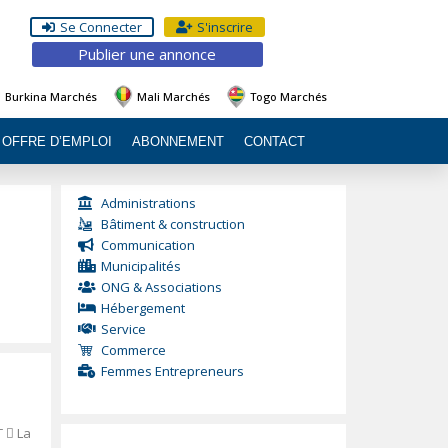
Se Connecter
S'inscrire
Publier une annonce
Burkina Marchés
Mali Marchés
Togo Marchés
OFFRE D’EMPLOI
ABONNEMENT
CONTACT
Administrations
Bâtiment & construction
Communication
Municipalités
ONG & Associations
Hébergement
Service
Commerce
Femmes Entrepreneurs
T

La