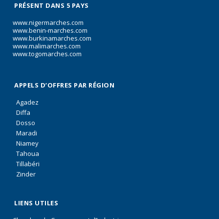
PRÉSENT DANS 5 PAYS
www.nigermarches.com
www.benin-marches.com
www.burkinamarches.com
www.malimarches.com
www.togomarches.com
APPELS D’OFFRES PAR RÉGION
Agadez
Diffa
Dosso
Maradi
Niamey
Tahoua
Tillabéri
Zinder
LIENS UTILES