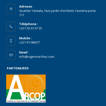
Adresse :
Quartier Yantala, face jardin d'enfants Yasmina porte
111
Téléphone :
+227 20 33 07 35
Mobile :
+227 91189477
Email :
info@nigermarches.com
PARTENAIRES