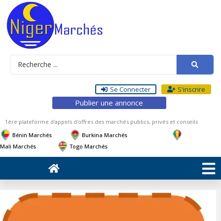
Se Connecter
S'inscrire
Publier une annonce
1ère plateforme d'appels d'offres des marchés publics, privés et conseils
Bénin Marchés
Burkina Marchés
Mali Marchés
Togo Marchés