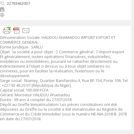
22793462007
Dénomination Sociale
:
HALIDOU AHAMADOU IMPORT EXPORT ET
COMMERCE GENERAL
Forme Juridique
: SARLU
Objet
:
la société a pour objet :

Commerce général ;

Import-export
Et généralement, toutes opérations financières, industrielles,
mobilières ou immobilières, pouvant se rattacher directement ou
indirectement à l’objet ci dessus ou à tous objet similaires ou
connexes, pour en faciliter la réalisation, l’extension ou le
développement
.
Siege social
:
Niamey, Quartier Banifandou II, Rue BF-154, Porte 109, Tel
: +227 93 46 20 07 (République du Niger),
Capital social
: 100.000 FCFA
Gérant:
Monsieur HALIDOU Ahamadou
Durée
: 99 ans à compter du 27/07/2018
Dépôt au Greffe Immatriculation
:
Les pièces constitutives ont été
déposées au Greffe ou la société a été immatriculée au Registre de
Commerce et du Crédit Immobilier sous le numéro
NE-NIA-2018-B- 2078
en date du 27/07/2018.