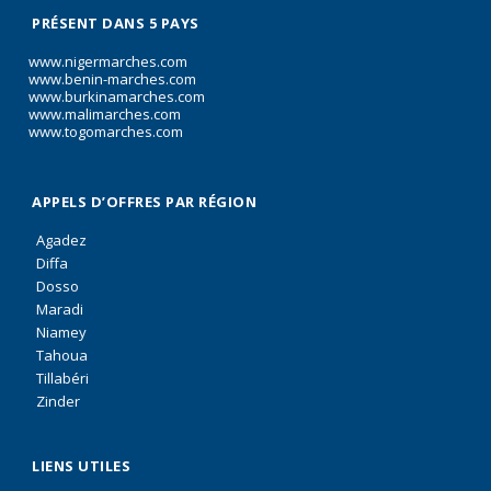
PRÉSENT DANS 5 PAYS
www.nigermarches.com
www.benin-marches.com
www.burkinamarches.com
www.malimarches.com
www.togomarches.com
APPELS D’OFFRES PAR RÉGION
Agadez
Diffa
Dosso
Maradi
Niamey
Tahoua
Tillabéri
Zinder
LIENS UTILES