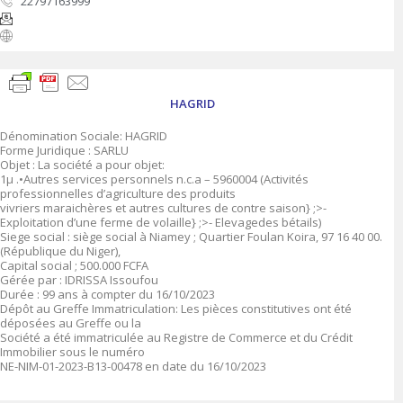
22797163999
HAGRID
Dénomination Sociale: HAGRID
Forme Juridique : SARLU
Objet : La société a pour objet:
1μ .•Autres services personnels n.c.a – 5960004 (Activités
professionnelles d’agriculture des produits
vivriers maraichères et autres cultures de contre saison} ;>-
Exploitation d’une ferme de volaille} ;>- Elevagedes bétails)
Siege social : siège social à Niamey ; Quartier Foulan Koira, 97 16 40 00.
(République du Niger),
Capital social ; 500.000 FCFA
Gérée par : IDRISSA Issoufou
Durée : 99 ans à compter du 16/10/2023
Dépôt au Greffe Immatriculation: Les pièces constitutives ont été
déposées au Greffe ou la
Société a été immatriculée au Registre de Commerce et du Crédit
Immobilier sous le numéro
NE-NIM-01-2023-B13-00478 en date du 16/10/2023