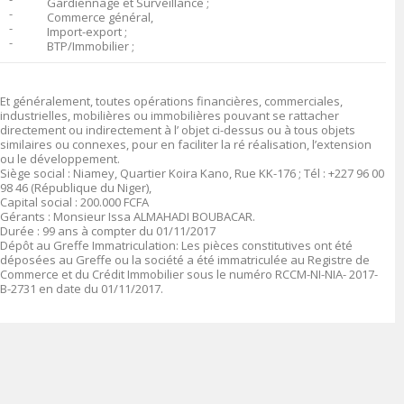
־
Gardiennage et Surveillance ;
־
Commerce général,
־
Import-export ;
־
BTP/Immobilier ;
Et généralement, toutes opérations financières, commerciales,
industrielles, mobilières ou immobilières pouvant se rattacher
directement ou indirectement à l’ objet ci-dessus ou à tous objets
similaires ou connexes, pour en faciliter la ré réalisation, l’extension
ou le développement.
Siège social :
Niamey,
Quartier Koira Kano, Rue KK-176 ; Tél : +227 96 00
98 46 (République du Niger),
Capital social
: 200
.000
FCFA
Gérants
:
Monsieur Issa ALMAHADI BOUBACAR.
Durée
: 99 ans à compter du 01/11/2017
Dépôt au Greffe Immatriculation
:
Les pièces constitutives ont été
déposées au Greffe ou la société a été immatriculée au Registre de
Commerce et du Crédit Immobilier sous le numéro
RCCM-NI-NIA- 2017-
B-2731 en date du 01/11/2017.