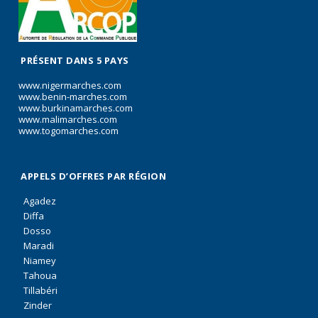
PRÉSENT DANS 5 PAYS
www.nigermarches.com
www.benin-marches.com
www.burkinamarches.com
www.malimarches.com
www.togomarches.com
APPELS D’OFFRES PAR RÉGION
Agadez
Diffa
Dosso
Maradi
Niamey
Tahoua
Tillabéri
Zinder