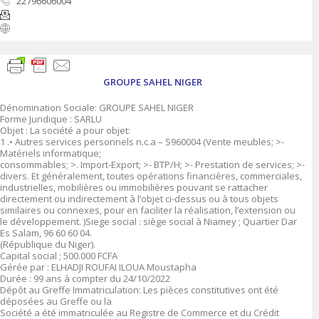
22796606004
GROUPE SAHEL NIGER
Dénomination Sociale: GROUPE SAHEL NIGER
Forme Juridique : SARLU
Objet : La société a pour objet:
1 .• Autres services personnels n.c.a – S960004 (Vente meubles; >-
Matériels informatique;
consommables; >. Import-Export; >- BTP/H; >- Prestation de services; >-
divers. Et généralement, toutes opérations financières, commerciales,
industrielles, mobilières ou immobilières pouvant se rattacher
directement ou indirectement à l’objet ci-dessus ou à tous objets
similaires ou connexes, pour en faciliter la réalisation, l’extension ou
le développement. )Siege social : siège social à Niamey ; Quartier Dar
Es Salam, 96 60 60 04.
(République du Niger).
Capital social ; 500.000 FCFA
Gérée par : ELHADJI ROUFAI ILOUA Moustapha
Durée : 99 ans à compter du 24/10/2022
Dépôt au Greffe Immatriculation: Les pièces constitutives ont été
déposées au Greffe ou la
Société a été immatriculée au Registre de Commerce et du Crédit