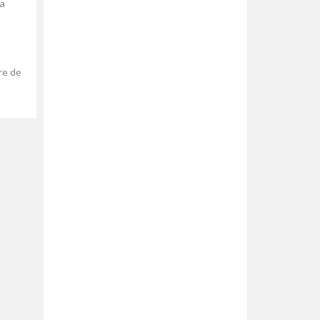
la
re de