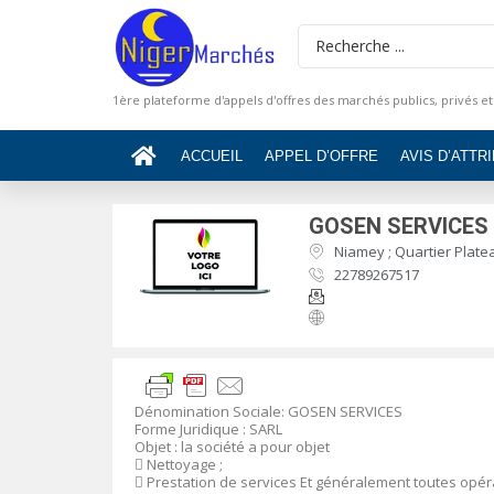
1ère plateforme d'appels d'offres des marchés publics, privés et
ACCUEIL
APPEL D’OFFRE
AVIS D’ATTR
GOSEN SERVICES
Niamey ; Quartier Platea
22789267517
Dénomination Sociale
:
GOSEN SERVICES
Forme Juridique
: SARL
Objet :
la société a pour objet

Nettoyage ;

Prestation de services
Et généralement toutes opérat