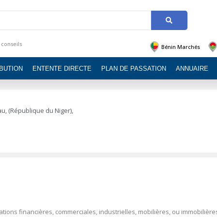
 conseils
Bénin Marchés
IBUTION
ENTENTE DIRECTE
PLAN DE PASSATION
ANNUAIRE
u, (République du Niger),
ions financières, commerciales, industrielles, mobilières, ou immobilière