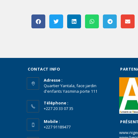
CONTACT INFO
PARTEN
Adresse :
Quartier Yantala, face jardin
d'enfants Yasmina porte 111
Téléphone :
+227 20 33 07 35
Mobile :
PRÉSENT
+227 91189477
www.nige
www.beni