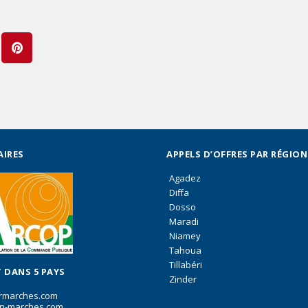
AIRES
APPELS D’OFFRES PAR RÉGION
Agadez
Diffa
Dosso
Maradi
Niamey
Tahoua
Tillabéri
 DANS 5 PAYS
Zinder
rmarches.com
n-marches.com