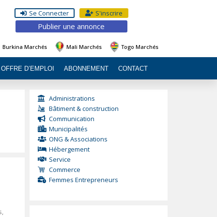
Se Connecter
S'inscrire
Publier une annonce
Burkina Marchés
Mali Marchés
Togo Marchés
OFFRE D’EMPLOI
ABONNEMENT
CONTACT
Administrations
Bâtiment & construction
Communication
Municipalités
ONG & Associations
Hébergement
Service
Commerce
Femmes Entrepreneurs
s,