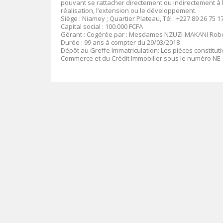
pouvant se rattacher directement ou indirectement à l’
réalisation, l’extension ou le développement.
Siège :
Niamey ; Quartier Plateau, Tél : +227 89 26 75 1
Capital social
: 100.000 FCFA
Gérant
:
Cogérée par : Mesdames NZUZI-MAKANI Robel
Durée
: 99 ans à compter du 29/03/2018
Dépôt au Greffe Immatriculation
:
Les pièces constitut
Commerce et du Crédit Immobilier sous le numéro
NE-