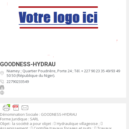
GOODNESS-HYDRAU
Niamey ; Quartier Poudrière, Porte 24 ; Tél. + 227 90 23 35 49/93 49
50 50 (République du Niger).
22790233549
Dénomination Sociale :
GOODNESS-HYDRAU
Forme Juridique
:
SARL
Objet
:
la société a pour objet :

Hydraulique villageoise ;

Assainissement ;

Contrôle travaux forages et puits ;

Travaux