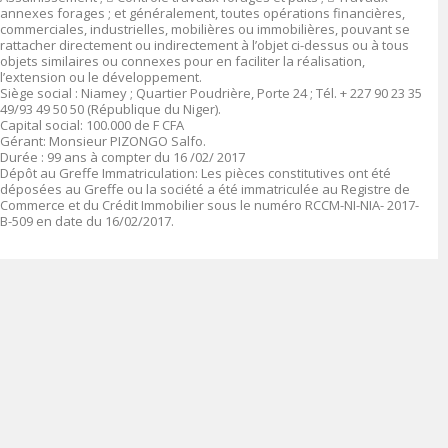
annexes forages ; et généralement, toutes opérations financières,
commerciales, industrielles, mobilières ou immobilières, pouvant se
rattacher directement ou indirectement à l’objet ci-dessus ou à tous
objets similaires ou connexes pour en faciliter la réalisation,
l’extension ou le développement.
Siège social :
Niamey ; Quartier Poudrière, Porte 24 ; Tél. + 227 90 23 35
49/93 49 50 50 (République du Niger).
Capital social
: 10
0
.000 de F CFA
Gérant:
Monsieur PIZONGO Salfo
.
Durée :
99 ans à compter du 16 /02/ 2017
Dépôt au Greffe Immatriculation
:
Les pièces constitutives ont été
déposées au Greffe ou la société a été immatriculée au Registre de
Commerce et du Crédit Immobilier sous le numéro
RCCM-NI-NIA- 2017-
B-509 en date du 16/02/2017.