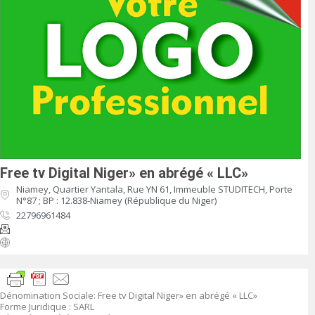
Free tv Digital Niger» en abrégé « LLC»
Niamey, Quartier Yantala, Rue YN 61, Immeuble STUDITECH, Porte
N°87 ; BP : 12.838-Niamey (République du Niger)
22796961484
Dénomination Sociale
:
Free tv Digital Niger» en abrégé « LLC»
Forme Juridique
: SARL