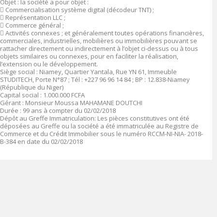
Objet
: la société a pour objet :

Commercialisation système digital (décodeur TNT) ;

Représentation LLC ;

Commerce général ;

Activités connexes ; et généralement toutes opérations financières,
commerciales, industrielles, mobilières ou immobilières pouvant se
rattacher directement ou indirectement à l’objet ci-dessus ou à tous
objets similaires ou connexes, pour en faciliter la réalisation,
l’extension ou le développement.
Siège social
:
Niamey, Quartier Yantala, Rue YN 61, Immeuble
STUDITECH, Porte N°87 ; Tél : +227 96 96 14 84 ; BP : 12.838-Niamey
(République du Niger
)
Capital social
: 1.000.000 FCFA
Gérant
:
Monsieur Moussa MAHAMANE DOUTCHI
Durée
: 99 ans à compter du 02/02/2018
Dépôt au Greffe Immatriculation
:
Les pièces constitutives ont été
déposées au Greffe ou la société a été immatriculée au Registre de
Commerce et du Crédit Immobilier sous le numéro
RCCM-NI-NIA- 2018-
B-384 en date du 02/02/2018