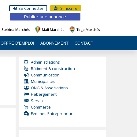
Se Connecter
S'inscrire
Publier une annonce
Burkina Marchés
Mali Marchés
Togo Marchés
OFFRE D’EMPLOI
ABONNEMENT
CONTACT
Administrations
Bâtiment & construction
Communication
Municipalités
ONG & Associations
Hébergement
Service
Commerce
Femmes Entrepreneurs