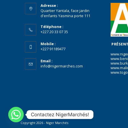
Adresse :
Quartier Yantala, face jardin
d'enfants Yasmina porte 111
Téléphone :
+227 20 33 07 35
Mobile :
PRÉSENT
+227 91189477
www.nige
www.beni
Email :
www.burk
info@nigermarches.com
www.mali
www.togo
Contactez NigerMarchés!
Copyright 2026 - Niger Marchés