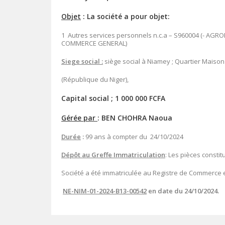
Objet
: La société a pour objet:
1 Autres services personnels n.c.a – S960004 (- 
COMMERCE GENERAL)
Siege social :
siège social à Niamey ; Quartier Maison
(République du Niger),
Capital social ; 1 000 000 FCFA
Gérée par
: BEN CHOHRA Naoua
Durée
:
99 ans à compter du 24/10/2024
Dépôt au Greffe Immatriculation
: Les pièces consti
Société a été immatriculée au Registre de Commerce 
NE-NIM-01-2024-B13-00542
en date du 24/10/2024.