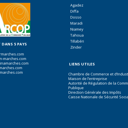
Agadez
Diffa
Dosso
Maradi
Niamey
Tahoua
Tillabéri
 DANS 5 PAYS
Zinder
rmarches.com
n-marches.com
inamarches.com
LIENS UTILES
marches.com
marches.com
Chambre de Commerce et d’Indust
Maison de l’entreprise
Autorité de Régulation de la Com
Publique
Direction Générale des Impôts
Caisse Nationale de Sécurité Soci