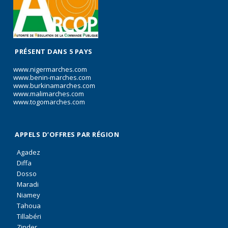
PRÉSENT DANS 5 PAYS
www.nigermarches.com
www.benin-marches.com
www.burkinamarches.com
www.malimarches.com
www.togomarches.com
APPELS D’OFFRES PAR RÉGION
Agadez
Diffa
Dosso
Maradi
Niamey
Tahoua
Tillabéri
Zinder