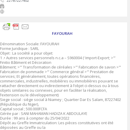
22787227402
FAYOURAH
Dénomination Sociale: FAYOURAH
Forme Juridique : SARL
Objet : La société a pour objet:
1 .• Autres services personnels n.c.a – S960004 (‘ Import-Export; >'”
Finitio Bâtiment et Décoration
Bâtiment; >'” Transformation de céréales >'” Fabrication de savon >'”
Fabrication de pommade >'” Commerce général >'” Prestation de
services; Et généralement, toutes opérations financières,
commerciales, industrielles, mobilières ou immobilières pouvant se
rattacher directement ou indirectement à l’objet ci-dessus ou à tous
objets similaires ou connexes, pour en faciliter la réalisation,
l’extension ou le développement)
Siege social : siège social à Niamey ; Quartier Dar Es Salam, 87227402
(République du Niger),
Capital social ; 500.000FCFA
Gérée par : SANI MAHAMAN HADIZA K ABDOULAYE
Durée : 99 ans à compter du 25/04/2022
Dépôt au Greffe Immatriculation: Les pièces constitutives ont été
déposées au Greffe ou la