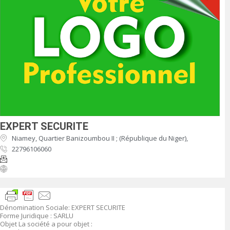
EXPERT SECURITE
Niamey, Quartier Banizoumbou II ; (République du Niger),
22796106060
Dénomination Sociale: EXPERT SECURITE
Forme Juridique : SARLU
Objet La société a pour objet :