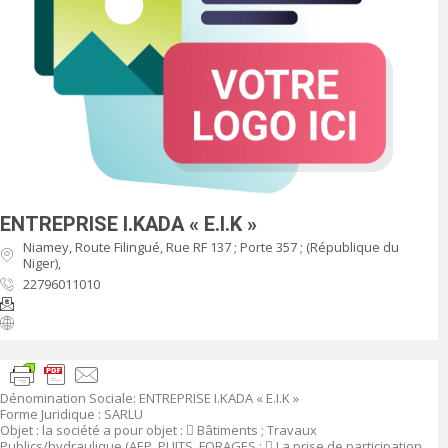
ENTREPRISE I.KADA « E.I.K »
Niamey, Route Filingué, Rue RF 137 ; Porte 357 ; (République du
Niger),
22796011010
Dénomination Sociale
:
ENTREPRISE I.KADA « E.I.K »
Forme Juridique
: SARLU
Objet
:
la société a pour objet :

Bâtiments ; Travaux
Publics/hydraulique (AEP, PUITS, FORAGES ;

La prise de participation