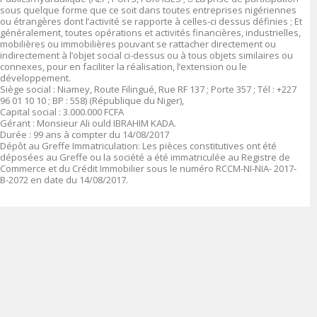
sous quelque forme que ce soit dans toutes entreprises nigériennes
ou étrangères dont l’activité se rapporte à celles-ci dessus définies ; Et
généralement, toutes opérations et activités financières, industrielles,
mobilières ou immobilières pouvant se rattacher directement ou
indirectement à l’objet social ci-dessus ou à tous objets similaires ou
connexes, pour en faciliter la réalisation, l’extension ou le
développement.
Siège social :
Niamey, Route Filingué, Rue RF 137 ; Porte 357 ; Tél : +227
96 01 10 10 ; BP : 558) (République du Niger),
Capital social
: 3.000
.000
FCFA
Gérant
:
Monsieur Ali ould IBRAHIM KADA.
Durée
: 99 ans à compter du 14/08/2017
Dépôt au Greffe Immatriculation
:
Les pièces constitutives ont été
déposées au Greffe ou la société a été immatriculée au Registre de
Commerce et du Crédit Immobilier sous le numéro
RCCM-NI-NIA- 2017-
B-2072 en date du 14/08/2017.