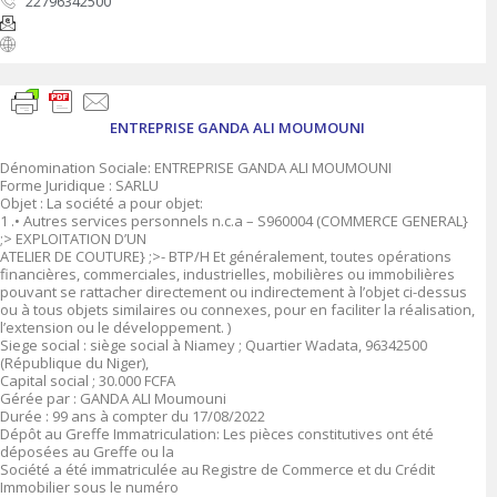
22796342500
ENTREPRISE GANDA ALI MOUMOUNI
Dénomination Sociale: ENTREPRISE GANDA ALI MOUMOUNI
Forme Juridique : SARLU
Objet : La société a pour objet:
1 .• Autres services personnels n.c.a – S960004 (COMMERCE GENERAL}
;> EXPLOITATION D’UN
ATELIER DE COUTURE} ;>- BTP/H Et généralement, toutes opérations
financières, commerciales, industrielles, mobilières ou immobilières
pouvant se rattacher directement ou indirectement à l’objet ci-dessus
ou à tous objets similaires ou connexes, pour en faciliter la réalisation,
l’extension ou le développement. )
Siege social : siège social à Niamey ; Quartier Wadata, 96342500
(République du Niger),
Capital social ; 30.000 FCFA
Gérée par : GANDA ALI Moumouni
Durée : 99 ans à compter du 17/08/2022
Dépôt au Greffe Immatriculation: Les pièces constitutives ont été
déposées au Greffe ou la
Société a été immatriculée au Registre de Commerce et du Crédit
Immobilier sous le numéro