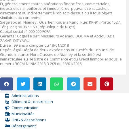
Et, généralement, toutes opérations financières, commerciales,
industrielles, mobilières et immobilières, pouvant se rattacher,
directement ou indirectement à l’objet ci-dessus ou à tous objets
similaires ou connexes.
Siège social : Niamey ; Quartier: Kouara Kano, Rue: KK-91, Porte: 1527,
Tél: (+227) 96 96 51 60 (République du Niger)
Capital social : 1.000.000 FCFA
Gérants : Cogérée par: Messieurs Adamou DOUMA et Abdoul Aziz
ZAKARI DIT YAOU.
Durée : 99 ans à compter du 18/01/2018
Dépôt Légal: Dépôt de deux expéditions au Greffe du Tribunal de
Grande Instance Hors Classes de Niamey et la société est
immatriculée au Registre de Commerce et du Crédit Immobilier sous le
numéro RCCM-NI-NIA-2018-B-205 du 18/01/2018.
Administrations
Bâtiment & construction
Communication
Municipalités
ONG & Associations
Hébergement