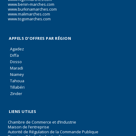
www.benin-marches.com
www.burkinamarches.com
www.malimarches.com
www.togomarches.com
APPELS D’OFFRES PAR RÉGION
Agadez
Diffa
Dosso
Maradi
Niamey
Tahoua
Tillabéri
Zinder
LIENS UTILES
Chambre de Commerce et d’Industrie
Maison de l’entreprise
Autorité de Régulation de la Commande Publique