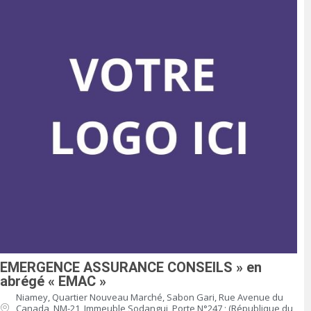
EMERGENCE ASSURANCE CONSEILS » en
abrégé « EMAC »
Niamey, Quartier Nouveau Marché, Sabon Gari, Rue Avenue du
Canada, NM-21, Immeuble Sodangui, Porte N°247 ; (République du