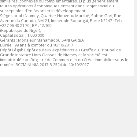
similaires, connexes ou complémentaires. Et plus généralement,
toutes opérations économiques entrant dans l’objet social ou
susceptibles d’en favoriser le développement.
Siège social :
Niamey, Quartier Nouveau Marché, Sabon Gari, Rue
Avenue du Canada, NM-21, Immeuble Sodangui, Porte N°247 ; Tél :
+227 96 40 21 70 ; BP : 12.100
(République du Niger),
Capital social
: 1.000.000
Gérants :
Monsieur Mahamadou SANI GARBA
Durée
: 99 ans à compter du 10/10/2017
Dépôt Légal
: Dépôt de deux expéditions au Greffe du Tribunal de
Grande Instance Hors Classes de Niamey et la société est
immatriculée au Registre de Commerce et du CréditImmobilier sous le
numéro
RCCM-NI-NIA-2017-B-2524 du 10/10/2017.