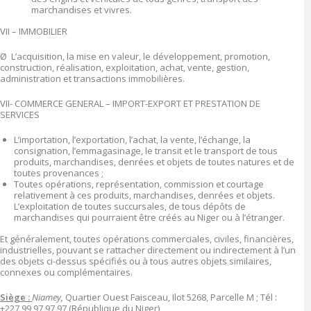
marchandises et vivres.
VII – IMMOBILIER
Ø L’acquisition, la mise en valeur, le développement, promotion,
construction, réalisation, exploitation, achat, vente, gestion,
administration et transactions immobilières.
VII- COMMERCE GENERAL – IMPORT-EXPORT ET PRESTATION DE
SERVICES
L’importation, l’exportation, l’achat, la vente, l’échange, la
consignation, l’emmagasinage, le transit et le transport de tous
produits, marchandises, denrées et objets de toutes natures et de
toutes provenances ;
Toutes opérations, représentation, commission et courtage
relativement à ces produits, marchandises, denrées et objets.
L’exploitation de toutes succursales, de tous dépôts de
marchandises qui pourraient être créés au Niger ou à l’étranger.
Et généralement, toutes opérations commerciales, civiles, financières,
industrielles, pouvant se rattacher directement ou indirectement à l’un
des objets ci-dessus spécifiés ou à tous autres objets similaires,
connexes ou complémentaires.
Siège :
Niamey,
Quartier Ouest Faisceau, Ilot 5268, Parcelle M ; Tél :
+227 99 97 97 97 (République du Niger),