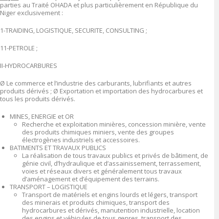
parties au Traité OHADA et plus particulièrement en République du
Niger exclusivement :
1-TRAIDING, LOGISTIQUE, SECURITE, CONSULTING ;
11-PETROLE ;
II-HYDROCARBURES
Ø Le commerce et l’industrie des carburants, lubrifiants et autres
produits dérivés ; Ø Exportation et importation des hydrocarbures et
tous les produits dérivés.
MINES, ENERGIE et OR
Recherche et exploitation minières, concession minière, vente
des produits chimiques miniers, vente des groupes
électrogènes industriels et accessoires.
BATIMENTS ET TRAVAUX PUBLICS
La réalisation de tous travaux publics et privés de bâtiment, de
génie civil, d’hydraulique et d’assainissement, terrassement,
voies et réseaux divers et généralement tous travaux
d’aménagement et d’équipement des terrains.
TRANSPORT – LOGISTIQUE
Transport de matériels et engins lourds et légers, transport
des minerais et produits chimiques, transport des
hydrocarbures et dérivés, manutention industrielle, location
des engins et véhicules de tous genres, transport des