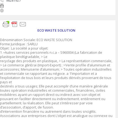
98281927
ECO WASTE SOLUTION
Dénomination Sociale: ECO WASTE SOLUTION
Forme Juridique : SARLU
Objet : La société a pour objet:
1 .•Autres services personnels n.c.a – S960004 (La fabrication de
plastique bind6gradable, > Le
recyclage des produits en plastique, > La représentation commerciale,
> Le commerce g6nErai (Import-Export) ; >Vente profile d’aluminium et
accessoires; Menuiserie d’aluminium; > Toutes opération industrielles
et commerciale se rapportant au négoce. a 1’importation et a
l’exploitation de tous bois et leurs produits dérivés provenant de tous
pays et
destinés a tous usages; Elle peut accomplir d’une manière générale
toutes opération industrielles et commerciales, financières, civiles
mobilières ayant un rapport direct ou indirect avec son objet et
pouvant en faciliter directement ou indirectement. entièrement ou
partiellement. la réalisation. Elle peut s’intéresser par voie
d’association, d’apport, de fusion.
d’intervention financière nu autrement dans toutes sncigt6s.
Associations aux entreprises dont L’objet est analogue ou connexe ou