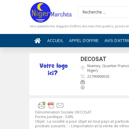
1ère plateforme d'appels d'offres des marchés publics, privés et
ACCUEIL
APPEL D’OFFRE
AVIS D’ATTR
DECOSAT
Niamey, Quartier Francop
Niger),
22790906503
Dénomination Sociale
:
DECOSAT
Forme Juridique
: SARL
Objet
:
La société a pour objet en tout pays et particul
produits suivants :
– L’importation et la vente de véh