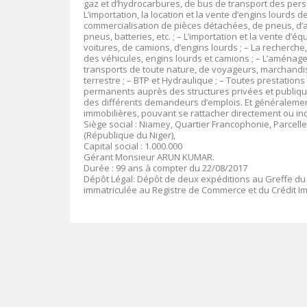
gaz et d’hydrocarbures, de bus de transport des person
L’importation, la location et la vente d’engins lourds d
commercialisation de pièces détachées, de pneus, d’a
pneus, batteries, etc. ; – L’importation et la vente d’é
voitures, de camions, d’engins lourds ; – La recherche,
des véhicules, engins lourds et camions ; – L’aménagem
transports de toute nature, de voyageurs, marchandis
terrestre ; – BTP et Hydraulique ; – Toutes prestation
permanents auprès des structures privées et publiqu
des différents demandeurs d’emplois. Et généralement
immobilières, pouvant se rattacher directement ou indi
Siège social :
Niamey, Quartier Francophonie, Parcelle A 
(République du Niger),
Capital social
: 1.000.000
Gérant
Monsieur ARUN KUMAR
.
Durée
: 99 ans à compter du 22/08/2017
Dépôt Légal
: Dépôt de deux expéditions au Greffe du
immatriculée au Registre de Commerce et du Crédit I