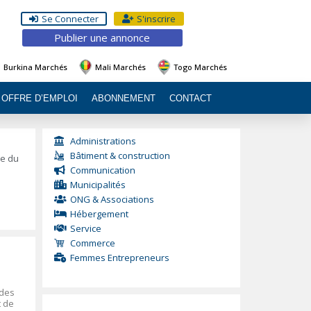
Se Connecter
S'inscrire
Publier une annonce
Burkina Marchés
Mali Marchés
Togo Marchés
OFFRE D’EMPLOI
ABONNEMENT
CONTACT
Administrations
Bâtiment & construction
ue du
Communication
Municipalités
ONG & Associations
Hébergement
Service
Commerce
Femmes Entrepreneurs
 des
t de