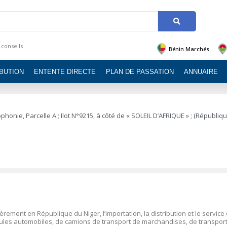
 conseils
Bénin Marchés
IBUTION
ENTENTE DIRECTE
PLAN DE PASSATION
ANNUAIRE
honie, Parcelle A ; Ilot N°9215, à côté de « SOLEIL D’AFRIQUE » ; (Républiq
ièrement en République du Niger, l’importation, la distribution et le service
icules automobiles, de camions de transport de marchandises, de transpor