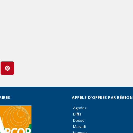
AIRES
APPELS D’OFFRES PAR RÉGION
Agadez
Diffa
Dosso
Maradi
Niamey