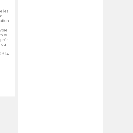
e les
de
tation
 voie
es ou
uprès
s ou
12.514