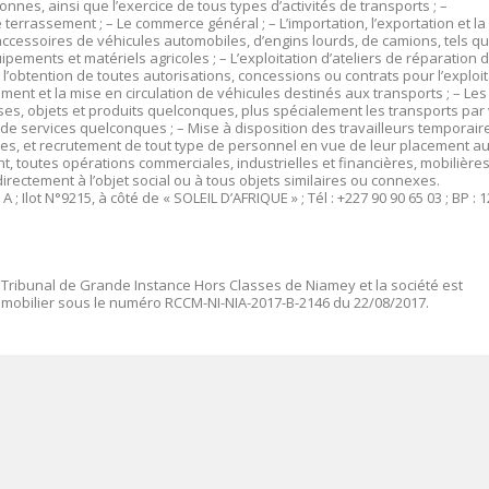
nes, ainsi que l’exercice de tous types d’activités de transports ; –
e terrassement ; – Le commerce général ; – L’importation, l’exportation et la
ccessoires de véhicules automobiles, d’engins lourds, de camions, tels qu
quipements et matériels agricoles ; – L’exploitation d’ateliers de réparation 
 l’obtention de toutes autorisations, concessions ou contrats pour l’exploi
ent et la mise en circulation de véhicules destinés aux transports ; – Les
es, objets et produits quelconques, plus spécialement les transports par
s de services quelconques ; – Mise à disposition des travailleurs temporair
es, et recrutement de tout type de personnel en vue de leur placement a
, toutes opérations commerciales, industrielles et financières, mobilière
rectement à l’objet social ou à tous objets similaires ou connexes.
; Ilot N°9215, à côté de « SOLEIL D’AFRIQUE » ; Tél : +227 90 90 65 03 ; BP : 
 Tribunal de Grande Instance Hors Classes de Niamey et la société est
mmobilier sous le numéro
RCCM-NI-NIA-2017-B-2146 du 22/08/2017.