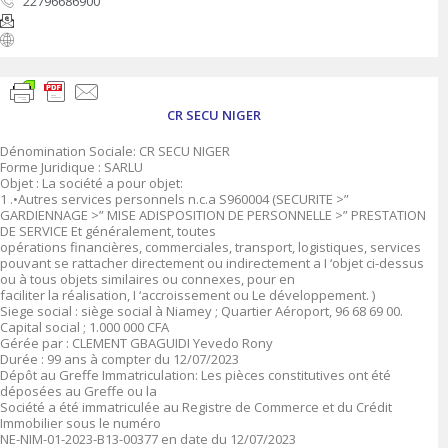
22796686900
CR SECU NIGER
Dénomination Sociale: CR SECU NIGER
Forme Juridique : SARLU
Objet : La société a pour objet:
1 .•Autres services personnels n.c.a S960004 (SECURITE >”
GARDIENNAGE >” MISE ADISPOSITION DE PERSONNELLE >” PRESTATION
DE SERVICE Et généralement, toutes
opérations financières, commerciales, transport, logistiques, services
pouvant se rattacher directement ou indirectement a I ‘objet ci-dessus
ou à tous objets similaires ou connexes, pour en
faciliter la réalisation, I ‘accroissement ou Le développement. )
Siege social : siège social à Niamey ; Quartier Aéroport, 96 68 69 00.
Capital social ; 1.000 000 CFA
Gérée par : CLEMENT GBAGUIDI Yevedo Rony
Durée : 99 ans à compter du 12/07/2023
Dépôt au Greffe Immatriculation: Les pièces constitutives ont été
déposées au Greffe ou la
Société a été immatriculée au Registre de Commerce et du Crédit
Immobilier sous le numéro
NE-NIM-01-2023-B13-00377 en date du 12/07/2023