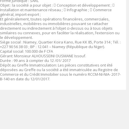
Forme Juridique
:
SARL
Objet :
la société a pour objet :

Conception et développement ;

Installation et maintenance réseau ;

Infographie ;

Commerce
général, import-export ;
Et généralement, toutes opérations financières, commerciales,
industrielles, mobilières ou immobilières pouvant se rattacher
directement ou indirectement à l’objet ci-dessus ou à tous objets
similaires ou connexes, pour en faciliter la réalisation, l’extension ou
le développement
.
Siège social :
Niamey, Quartier Koira Kano, Rue KK 85, Porte 314 ; Tél. :
+227 90 56 38 03 ; BP : 12.041 – Niamey (République du Niger).
Capital social
: 10
0.
000
de F CFA
Gérant:
Monsieur ALHOUSSEINI OUSMANE Issouf.
Durée
:
99 ans à compter du 12 /01/ 2017
Dépôt au Greffe Immatriculation
:
Les pièces constitutives ont été
déposées au Greffe ou la société a été immatriculée au Registre de
Commerce et du Crédit Immobilier sous le numéro
RCCM-NI-NIA- 2017-
B-140 en date du 12/01/2017.