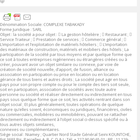
Dénomination Sociale
:
COMPLEXE TABAKADY
Forme Juridique
: SARL
Objet
:
la société a pour objet :

La gestion hôtelière ;

Restaurant ;

Service Traiteur ;

Prestation de services ;

Commerce général ;

L’importation et l’exploitation de matériels hôteliers ;

L’importation
des matériaux de construction, matériels et mobiliers des hôtels ; La
participation de la société par tous moyens et par quelque forme que
ce soit à toutes entreprises nigériennes ou étrangères créées ou à
créer, pouvant avoir un objet similaire ou connexe, par voie de
création de société nouvelle, d’apport, de fusion, alliance ou
association en participation ou prise en location ou en location
gérance de tous biens et autres droits ; La société peut agir en tous
pays pour son propre compte ou pour le compte des tiers soit seule,
soit en participation, association de sociétés avec toute autre
personne ou société et réaliser directement ou indirectement en tous
pays sous quelque forme que ce soit, les activités rentrant dans son
objet social ; Et plus généralement, toutes opérations de quelque
nature qu’elles soient, économiques ou juridiques, financières, civiles
ou commerciales, mobilières ou immobilières, pouvant se rattacher
directement ou indirectement à l’objet social ci-dessus spécifié ou à
tous autres objets similaires,
connexes ou complémentaires.
Siège social :
Niamey ; Quartier Nord Stade Général Seini KOUNTCHE,
Ilot 3693 Bis, Parcelles A, B, C, D & J ; Tél. + 227 90 90 65 01 ; BP : 11.129-