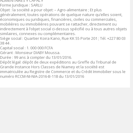
ALIMENTAIRES « CAPAL »
Forme Juridique : SARLU
Objet : la société a pour objet:
– Agro-alimentaire ; Et plus
généralement, toutes opérations de quelque nature qu’elles soient,
économiques ou juridiques, financières, civiles ou commerciales,
mobilières ou immobilières pouvant se rattacher, directement ou
indirectement à l’objet social ci-dessus spécifié ou à tous autres objets
similaires, connexes ou complémentaires.
Siège social :
Quartier
Koira Kano, Rue KK 55 Porte 201 ; Tél. +227 80 03
38 44 .
Capital social : 1. 000 000 FCFA
Gérant :
Monsieur DIABY Moussa
.
Durée : 99 ans à compter du 13/01/2016.
Dépôt légal: dépôt de deux expéditions au Greffe du Tribunal de
Grande Instance Hors Classes de Niamey et la société est
immatriculée au Registre de Commerce et du Crédit Immobilier sous le
numéro RCCM-NI-NIA-2016-B-118 du 13/01/2016