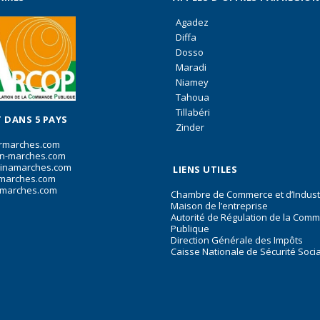
Agadez
Diffa
Dosso
Maradi
Niamey
Tahoua
Tillabéri
 DANS 5 PAYS
Zinder
rmarches.com
n-marches.com
inamarches.com
LIENS UTILES
marches.com
marches.com
Chambre de Commerce et d’Indust
Maison de l’entreprise
Autorité de Régulation de la Com
Publique
Direction Générale des Impôts
Caisse Nationale de Sécurité Soci