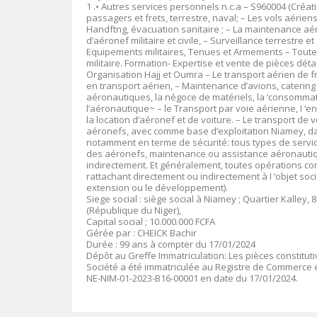
1 .• Autres services personnels n.c.a – S960004 (Cré
passagers et frets, terrestre, naval; – Les vols aérie
Handftng, évacuation sanitaire ; – La maintenance aéro
d’aéronef militaire et civile, – Surveillance terrestr
Equipements militaires, Tenues et Armements – Toutes 
militaire. Formation- Expertise et vente de pièces dét
Organisation Hajj et Oumra – Le transport aérien de f
en transport aérien, – Maintenance d’avions, catering e
aéronautiques, la négoce de matériels, la ‘consommati
l’aéronautique~ – le Transport par voie aérienne, I ‘e
la location d’aéronef et de voiture. – Le transport 
aéronefs, avec comme base d’exploitation Niamey, d
notamment en terme de sécurité: tous types de services
des aéronefs, maintenance ou assistance aéronautiq
indirectement. Et généralement, toutes opérations comm
rattachant directement ou indirectement à I ‘objet social
extension ou le développement).
Siege social : siège social à Niamey ; Quartier Kalley, 8
(République du Niger),
Capital social ; 10.000.000 FCFA
Gérée par : CHEICK Bachir
Durée : 99 ans à compter du 17/01/2024
Dépôt au Greffe Immatriculation: Les pièces constitut
Société a été immatriculée au Registre de Commerce e
NE-NIM-01-2023-B16-00001 en date du 17/01/2024.