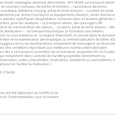
ation d’une compagnie aérienne dénommée : SKY NIGER -Le transport aérie
ns en courriers normaux, De pêche et charters; – l’assistance aérienne,
nautique, billetterie, leasing, achat et vente d’avions – Location et vente
e et aérienne par drone Fournitures et équipements d’avions, Vente d’accesso
activités spécifiques d’exploitation connexes liées à l’aviation générale 
achées, pour les aviations – Le transport aérien, des passagers VIP.
ret et de marchandises de valeurs, – Location, achat et vente d’avion, – N
t distribution – – le transport touristique, la formation aux métiers
on; la sous-traitance et , Ia négoce d’aéronefs, le conseil dans le domain
ntretien et la maintenance aéronautique, la commercialisation de billets d’a
de voyageurs et! ou de marchandises, notamment de messagerie ou de poste
ans des conditions répondant aux meilleures normes internationales
 liés a ce transport, promotion de ce transport, acquisition Et l ou locati
ue notamment dans L’activité de Handling exploitée directement ou
erciales, civiles, industrielles, financières, mobilières ou immobilières s
 pour en faciliter la réalisation, I
0 27 64 66.
ives ont été déposées au Greffe ou la
t du Crédit Immobilier sous le numéro