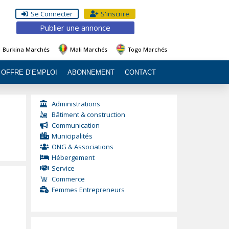
Se Connecter
S'inscrire
Publier une annonce
Burkina Marchés
Mali Marchés
Togo Marchés
OFFRE D’EMPLOI
ABONNEMENT
CONTACT
Administrations
Bâtiment & construction
Communication
Municipalités
ONG & Associations
Hébergement
Service
Commerce
Femmes Entrepreneurs