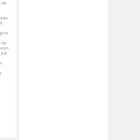
n de
ires,
et
égoce
e de
vion,
 par
on
e