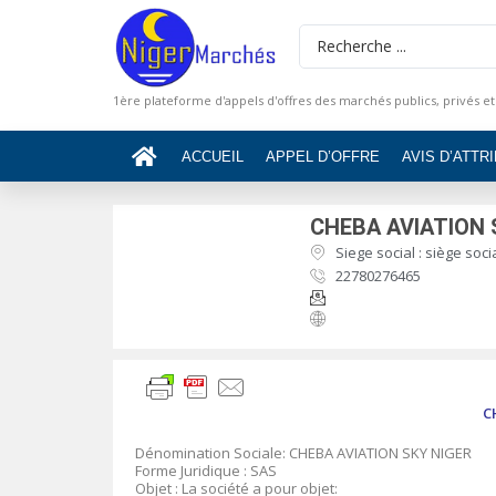
1ère plateforme d'appels d'offres des marchés publics, privés et
ACCUEIL
APPEL D’OFFRE
AVIS D’ATTR
CHEBA AVIATION 
Siege social : siège soci
22780276465
C
Dénomination Sociale: CHEBA AVIATION SKY NIGER
Forme Juridique : SAS
Objet : La société a pour objet: