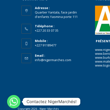
Adresse :
Quartier Yantala, face jardin
d'enfants Yasmina porte 111
Téléphone :
+227 20 33 07 35
Mobile :
PRÉSENT
+227 91189477
www.nige
www.beni
Email :
www.burk
info@nigermarches.com
www.mali
www.togo
Contactez NigerMarchés!
Copyright 2026 - Niger Marchés