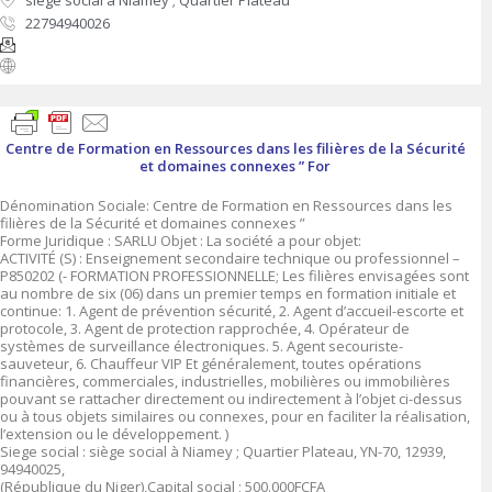
siège social à Niamey ; Quartier Plateau
22794940026
Centre de Formation en Ressources dans les filières de la Sécurité
et domaines connexes ” For
Dénomination Sociale: Centre de Formation en Ressources dans les
filières de la Sécurité et domaines connexes ”
Forme Juridique : SARLU Objet : La société a pour objet:
ACTIVITÉ (S) : Enseignement secondaire technique ou professionnel –
P850202 (- FORMATION PROFESSIONNELLE; Les filières envisagées sont
au nombre de six (06) dans un premier temps en formation initiale et
continue: 1. Agent de prévention sécurité, 2. Agent d’accueil-escorte et
protocole, 3. Agent de protection rapprochée, 4. Opérateur de
systèmes de surveillance électroniques. 5. Agent secouriste-
sauveteur, 6. Chauffeur VIP Et généralement, toutes opérations
financières, commerciales, industrielles, mobilières ou immobilières
pouvant se rattacher directement ou indirectement à l’objet ci-dessus
ou à tous objets similaires ou connexes, pour en faciliter la réalisation,
l’extension ou le développement. )
Siege social : siège social à Niamey ; Quartier Plateau, YN-70, 12939,
94940025,
(République du Niger),Capital social ; 500.000FCFA