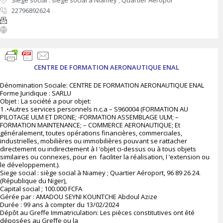
Siege social : siège social à Niamey ; Quartier Aéropor
22796892624
CENTRE DE FORMATION AERONAUTIQUE ENAL
Dénomination Sociale: CENTRE DE FORMATION AERONAUTIQUE ENAL
Forme Juridique : SARLU
Objet : La société a pour objet:
1 .•Autres services personnels n.c.a – S960004 (FORMATION AU
PILOTAGE ULM ET DRONE; -FORMATION ASSEMBLAGE ULM; –
FORMATION MAINTENANCE; – COMMERCE AERONAUTIQUE; Et
généralement, toutes opérations financières, commerciales,
industrielles, mobilières ou immobilières pouvant se rattacher
directement ou indirectement à I ‘objet ci-dessus ou à tous objets
similaires ou connexes, pour en faciliter la réalisation, I ‘extension ou
le développement.).
Siege social : siège social à Niamey ; Quartier Aéroport, 96 89 26 24.
(République du Niger),
Capital social ; 100.000 FCFA
Gérée par : AMADOU SEYNI KOUNTCHE Abdoul Azize
Durée : 99 ans à compter du 13/02/2024
Dépôt au Greffe Immatriculation: Les pièces constitutives ont été
déposées au Greffe ou la