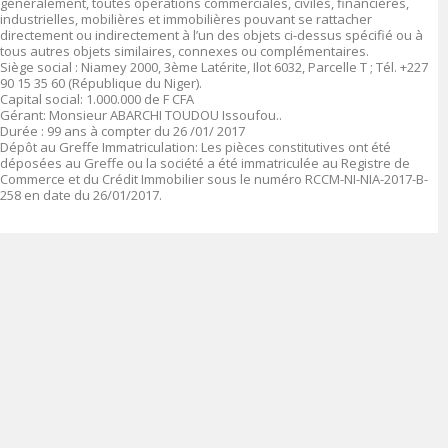
généralement, toutes opérations commerciales, civiles, financières,
industrielles, mobilières et immobilières pouvant se rattacher
directement ou indirectement à l’un des objets ci-dessus spécifié ou à
tous autres objets similaires, connexes ou complémentaires.
Siège social :
Niamey 2000, 3
ème
Latérite, Ilot 6032, Parcelle T ; Tél. +227
90 15 35 60 (République du Niger).
Capital social
: 1.00
0.000 de F CFA
Gérant:
Monsieur ABARCHI TOUDOU Issoufou..
Durée :
99 ans à compter du 26 /01/ 2017
Dépôt au Greffe Immatriculation
:
Les pièces constitutives ont été
déposées au Greffe ou la société a été immatriculée au Registre de
Commerce et du Crédit
Immobilier sous le numéro
RCCM-NI-NIA-2017-B-
258 en date du 26/01/2017.