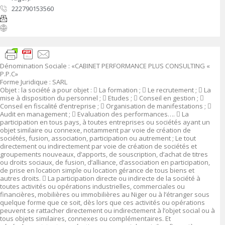
222790153560
Dénomination Sociale :
«CABINET PERFORMANCE PLUS CONSULTING «
P.P.C»
Forme Juridique
:
SARL
Objet :
la
société a pour objet :

La formation ;

Le recrutement ;

La
mise à disposition du personnel ;

Etudes ;

Conseil en gestion ;

Conseil en fiscalité d’entreprise ;

Organisation de manifestations ;

Audit en management ;

Evaluation des performances….

La
participation en tous pays, à toutes entreprises ou sociétés ayant un
objet similaire ou connexe, notamment par voie de création de
sociétés, fusion, association, participation ou autrement ; Le tout
directement ou indirectement par voie de création de sociétés et
groupements nouveaux, d’apports, de souscription, d’achat de titres
ou droits sociaux, de fusion, d’alliance, d’association en participation,
de prise en location simple ou location gérance de tous biens et
autres droits.

La participation directe ou indirecte de la société à
toutes activités ou opérations industrielles, commerciales ou
financières, mobilières ou immobilières au Niger ou à l’étranger sous
quelque forme que ce soit, dès lors que ces activités ou opérations
peuvent se rattacher directement ou indirectement à l’objet social ou à
tous objets similaires, connexes ou complémentaires. Et