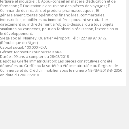
tertiaire et industriel ;

Appui-conseil en matière d’éducation et de
formation ;

Facilitation d’acquisition des pièces de voyages ;

Commande des réactifs et produits pharmaceutiques ; Et
généralement, toutes opérations financières, commerciales,
industrielles, mobilières ou immobilières pouvant se rattacher
directement ou indirectement à l’objet ci-dessus, ou à tous objets
similaires ou connexes, pour en faciliter la réalisation, l’extension ou
le développement.
Siege social
:
Niamey, Quartier Aéroport, Tél : +227 89 97 07 72
(République du Niger),
Capital social
: 100.000 FCFA
Gérant
:
Monsieur Younoussa KAKA
Durée
: 99 ans à compter du 28/08/2018
Dépôt au Greffe Immatriculation
:
Les pièces constitutives ont été
déposées au Greffe ou la société a été immatriculée au Registre de
Commerce et du Crédit Immobilier sous le numéro
NE-NIA-2018-B- 2350
en date du 28/08/2018.