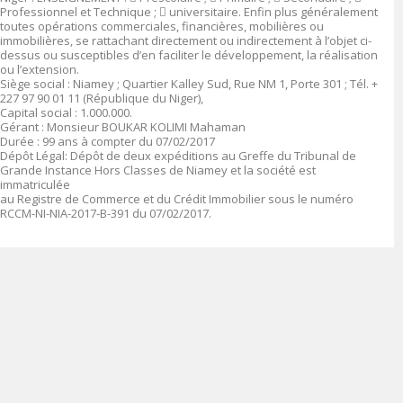
Professionnel et Technique ;

universitaire. Enfin plus généralement
toutes opérations commerciales, financières, mobilières ou
immobilières, se rattachant directement ou indirectement à l’objet ci-
dessus ou susceptibles d’en faciliter le développement, la réalisation
ou l’extension.
Siège social :
Niamey ; Quartier Kalley Sud, Rue NM 1, Porte 301 ; Tél. +
227 97 90 01 11 (République du Niger),
Capital social
: 1
.000.000
.
Gérant
:
Monsieur BOUKAR KOLIMI Mahaman
Durée
: 99 ans à compter du 07/02/2017
Dépôt Légal
: Dépôt de deux expéditions au Greffe du Tribunal de
Grande Instance Hors Classes de Niamey et la société est
immatriculée
au Registre de Commerce et du Crédit Immobilier sous le numéro
RCCM-NI-NIA-2017-B-391 du 07/02/2017.