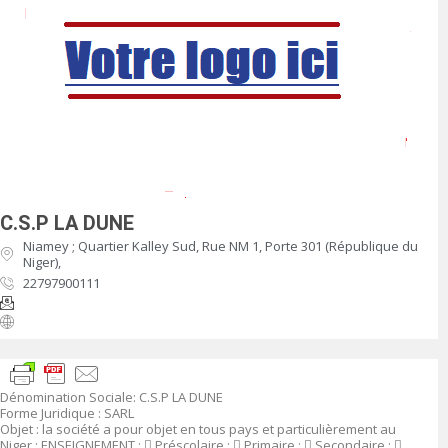
C.S.P LA DUNE
Niamey ; Quartier Kalley Sud, Rue NM 1, Porte 301 (République du
Niger),
22797900111
Dénomination Sociale
:
C.S.P LA DUNE
Forme Juridique
: SARL
Objet
:
la société a pour objet en tous pays et particulièrement au
Niger :
ENSEIGNEMENT :

Préscolaire ;

Primaire ;

Secondaire ;
