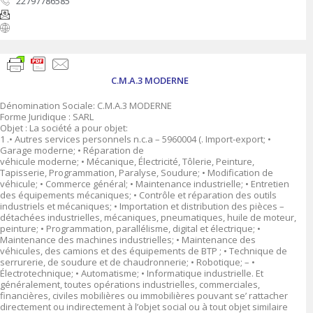
22797786585
C.M.A.3 MODERNE
Dénomination Sociale: C.M.A.3 MODERNE
Forme Juridique : SARL
Objet : La société a pour objet:
1 .• Autres services personnels n.c.a – 5960004 (. Import-export; •
Garage moderne; • Réparation de
véhicule moderne; • Mécanique, Électricité, Tôlerie, Peinture,
Tapisserie, Programmation, Paralyse, Soudure; • Modification de
véhicule; • Commerce général; • Maintenance industrielle; • Entretien
des équipements mécaniques; • Contrôle et réparation des outils
industriels et mécaniques; • Importation et distribution des pièces –
détachées industrielles, mécaniques, pneumatiques, huile de moteur,
peinture; • Programmation, parallélisme, digital et électrique; •
Maintenance des machines industrielles; • Maintenance des
véhicules, des camions et des équipements de BTP ; • Technique de
serrurerie, de soudure et de chaudronnerie; • Robotique; – •
Électrotechnique; • Automatisme; • Informatique industrielle. Et
généralement, toutes opérations industrielles, commerciales,
financières, civiles mobilières ou immobilières pouvant se’ rattacher
directement ou indirectement à l’objet social ou à tout objet similaire