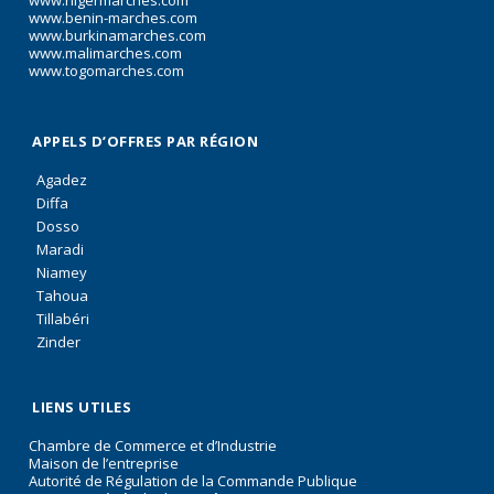
www.nigermarches.com
www.benin-marches.com
www.burkinamarches.com
www.malimarches.com
www.togomarches.com
APPELS D’OFFRES PAR RÉGION
Agadez
Diffa
Dosso
Maradi
Niamey
Tahoua
Tillabéri
Zinder
LIENS UTILES
Chambre de Commerce et d’Industrie
Maison de l’entreprise
Autorité de Régulation de la Commande Publique