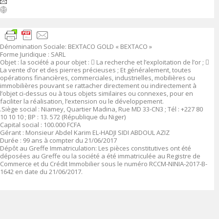
Dénomination Sociale
:
BEXTACO GOLD « BEXTACO »
Forme Juridique
: SARL
Objet
:
la société a pour objet :

La recherche et l’exploitation de l’or ;

La vente d’or et des pierres précieuses ; Et généralement, toutes
opérations financières, commerciales, industrielles, mobilières ou
immobilières pouvant se rattacher directement ou indirectement à
l’objet ci-dessus ou à tous objets similaires ou connexes, pour en
faciliter la réalisation, l’extension ou le développement.
.
Siège social :
Niamey, Quartier Madina, Rue MD 33-CN3 ; Tél : +227 80
10 10 10 ; BP : 13. 572 (République du Niger)
Capital social
: 10
0.000
FCFA
Gérant
:
Monsieur Abdel Karim EL-HADJI SIDI ABDOUL AZIZ
Durée
: 99 ans à compter du 21/06/2017
Dépôt au Greffe Immatriculation
:
Les pièces constitutives ont été
déposées au Greffe ou la société a été immatriculée au Registre de
Commerce et du Crédit Immobilier sous le numéro
RCCM-NINIA-2017-B-
1642 en date du 21/06/2017.