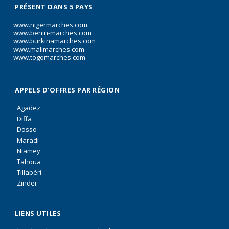
PRÉSENT DANS 5 PAYS
www.nigermarches.com
www.benin-marches.com
www.burkinamarches.com
www.malimarches.com
www.togomarches.com
APPELS D’OFFRES PAR RÉGION
Agadez
Diffa
Dosso
Maradi
Niamey
Tahoua
Tillabéri
Zinder
LIENS UTILES