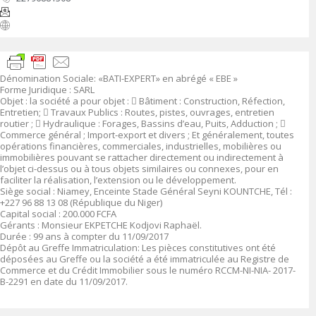
Dénomination Sociale
:
«BATI-EXPERT» en abrégé « EBE »
Forme Juridique
: SARL
Objet
:
la société a pour objet :

Bâtiment : Construction, Réfection,
Entretien;

Travaux Publics : Routes, pistes, ouvrages, entretien
routier ;

Hydraulique : Forages, Bassins d’eau, Puits, Adduction ;

Commerce général ; Import-export et divers ; Et généralement, toutes
opérations financières, commerciales, industrielles, mobilières ou
immobilières pouvant se rattacher directement ou indirectement à
l’objet ci-dessus ou à tous objets similaires ou connexes, pour en
faciliter la réalisation, l’extension ou le développement
.
Siège social :
Niamey,
Enceinte Stade Général Seyni KOUNTCHE, Tél :
+227 96 88 13 08 (République du Niger)
Capital social
: 200
.000
FCFA
Gérants
:
Monsieur
EKPETCHE Kodjovi Raphaël
.
Durée
: 99 ans à compter du 11/09/2017
Dépôt au Greffe Immatriculation
:
Les pièces constitutives ont été
déposées au Greffe ou la société a été immatriculée au Registre de
Commerce et du Crédit Immobilier sous le numéro
RCCM-NI-NIA- 2017-
B-2291 en date du 11/09/2017.