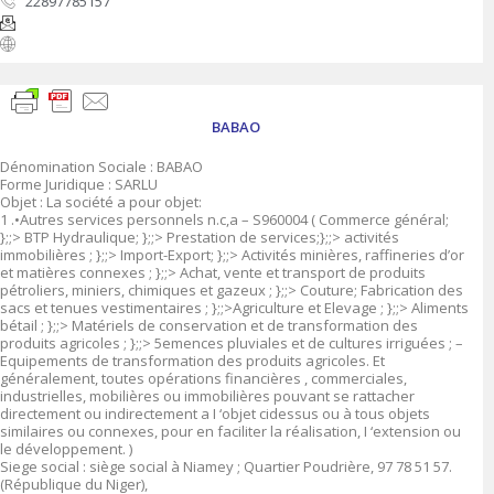
22897785157
BABAO
Dénomination Sociale : BABAO
Forme Juridique : SARLU
Objet : La société a pour objet:
1 .•Autres services personnels n.c,a – S960004 ( Commerce général;
};;> BTP Hydraulique; };;> Prestation de services;};;> activités
immobilières ; };;> Import-Export; };;> Activités minières, raffineries d’or
et matières connexes ; };;> Achat, vente et transport de produits
pétroliers, miniers, chimiques et gazeux ; };;> Couture; Fabrication des
sacs et tenues vestimentaires ; };;>Agriculture et Elevage ; };;> Aliments
bétail ; };;> Matériels de conservation et de transformation des
produits agricoles ; };;> 5emences pluviales et de cultures irriguées ; –
Equipements de transformation des produits agricoles. Et
généralement, toutes opérations financières , commerciales,
industrielles, mobilières ou immobilières pouvant se rattacher
directement ou indirectement a I ‘objet cidessus ou à tous objets
similaires ou connexes, pour en faciliter la réalisation, I ‘extension ou
le développement. )
Siege social : siège social à Niamey ; Quartier Poudrière, 97 78 51 57.
(République du Niger),