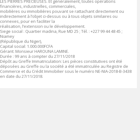
LES PIERRES PRECIEUSES. Et généralement, toutes opérations
financières, industrielles, commerciales,
mobilières ou immobilières pouvant se rattachant directement ou
indirectement à l’objet ci-dessus ou à tous objets similaires ou
connexes, pour en faciliter la
réalisation, l’extension ou le développement.
Siege social :
Quartier madina, Rue MD 25 ; Tél. : +227 99 44 48 45 ;
Niamey
(République du Niger),
Capital social
: 1
.000.000FCFA
Gérant:
Monsieur HAROUNA LAMINE
.
Durée
:
99 ans à compter du 27/11/2018
Dépôt au Greffe Immatriculation
:
Les pièces constitutives ont été
déposées au Greffe ou la société a été immatriculée au Registre de
Commerce et du Crédit Immobilier sous le numéro
NE-NIA-2018-B-3438
en date du 27/11/2018.