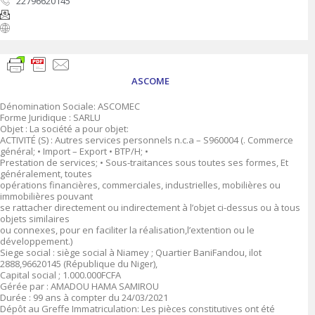
22796620145
ASCOME
Dénomination Sociale: ASCOMEC
Forme Juridique : SARLU
Objet : La société a pour objet:
ACTIVITÉ (S) : Autres services personnels n.c.a – S960004 (. Commerce
général; • Import – Export • BTP/H; •
Prestation de services; • Sous-traitances sous toutes ses formes, Et
généralement, toutes
opérations financières, commerciales, industrielles, mobilières ou
immobilières pouvant
se rattacher directement ou indirectement à l’objet ci-dessus ou à tous
objets similaires
ou connexes, pour en faciliter la réalisation,l’extention ou le
développement.)
Siege social : siège social à Niamey ; Quartier BaniFandou, ilot
2888,96620145 (République du Niger),
Capital social ; 1.000.000FCFA
Gérée par : AMADOU HAMA SAMIROU
Durée : 99 ans à compter du 24/03/2021
Dépôt au Greffe Immatriculation: Les pièces constitutives ont été