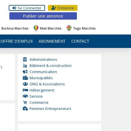
Se Connecter
S'inscrire
Publier une annonce
Burkina Marchés
Mali Marchés
Togo Marchés
OFFRE D’EMPLOI
ABONNEMENT
CONTACT
Administrations
Bâtiment & construction
),
Communication
Municipalités
ONG & Associations
Hébergement
Service
Commerce
Femmes Entrepreneurs