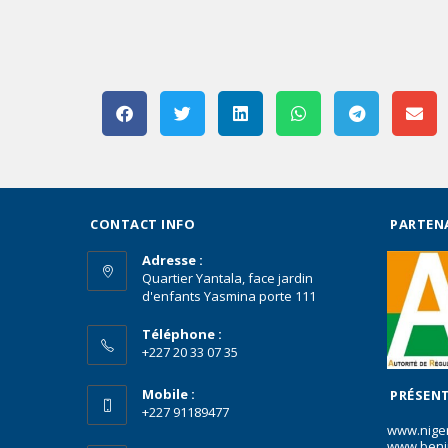
CONTACT INFO
PARTEN
Adresse :
Quartier Yantala, face jardin
d'enfants Yasmina porte 111
Téléphone :
+227 20 33 07 35
Mobile :
PRÉSENT
+227 91189477
www.nige
www.beni