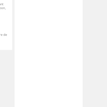
ant
tion,
re de