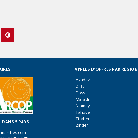
AIRES
APPELS D’OFFRES PAR RÉGION
Agadez
Diffa
Dosso
Maradi
Niamey
Tahoua
Tillabéri
 DANS 5 PAYS
Zinder
rmarches.com
n-marches.com