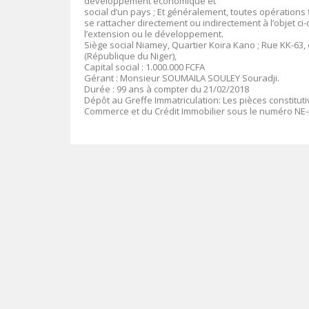
développement économique et
social d’un pays ; Et généralement, toutes opérations
se rattacher directement ou indirectement à l’objet ci-
l’extension ou le développement.
Siège social
Niamey, Quartier Koira Kano ; Rue KK-63, e
(République du Niger),
Capital social
: 1.000.000 FCFA
Gérant
:
Monsieur SOUMAILA SOULEY Souradji
.
Durée
: 99 ans à compter du 21/02/2018
Dépôt au Greffe Immatriculation
:
Les pièces constitut
Commerce et du Crédit Immobilier sous le numéro
NE-