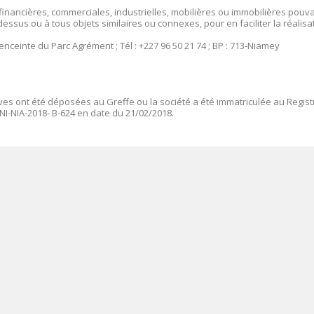
 financières, commerciales, industrielles, mobilières ou immobilières pouv
dessus ou à tous objets similaires ou connexes, pour en faciliter la réalisa
nceinte du Parc Agrément ; Tél : +227 96 50 21 74 ; BP : 713-Niamey
ives ont été déposées au Greffe ou la société a été immatriculée au Regist
NI-NIA-2018- B-624 en date du 21/02/2018.