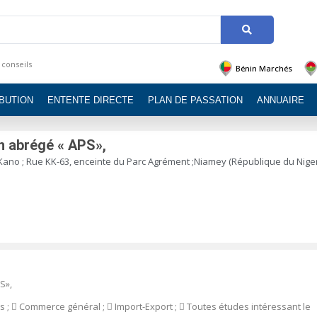
 conseils
Bénin Marchés
IBUTION
ENTENTE DIRECTE
PLAN DE PASSATION
ANNUAIRE
n abrégé « APS»,
Kano ; Rue KK-63, enceinte du Parc Agrément ;Niamey (République du Niger
S»,
s ;

Commerce général ;

Import-Export ;

Toutes études intéressant le