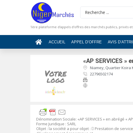
1ère plateforme d'appels d'offres des marchés publics, privés et
ACCUEIL
APPEL D’OFFRE
AVIS D’ATTR
«AP SERVICES » e
Niamey, Quartier Koira 
22796502174
Dénomination Sociale
:
«AP SERVICES » en abrégé « AP
Forme Juridique
: SARL
Objet
: la société a pour objet :

Prestation de service