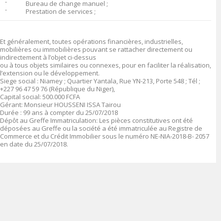
־
Bureau de change manuel ;
־
Prestation de services ;
Et généralement, toutes opérations financières, industrielles,
mobilières ou immobilières pouvant se rattacher directement ou
indirectement à l’objet ci-dessus
ou à tous objets similaires ou connexes, pour en faciliter la réalisation,
l’extension ou le développement.
Siege social
:
Niamey ; Quartier Yantala, Rue YN-213, Porte 548 ; Tél ;
+227 96 47 59 76 (République du Niger),
Capital social
: 500.000 FCFA
Gérant:
Monsieur HOUSSENI ISSA Tairou
Durée
: 99 ans à compter du 25/07/2018
Dépôt au Greffe Immatriculation
:
Les pièces constitutives ont été
déposées au Greffe ou la société a été immatriculée au Registre de
Commerce et du Crédit Immobilier sous le numéro
NE-NIA-2018-B- 2057
en date du 25/07/2018.