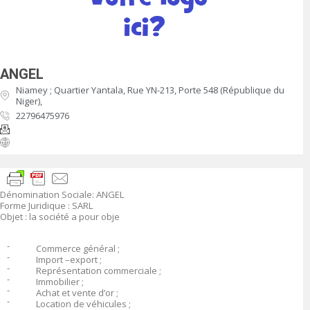
ANGEL
Niamey ; Quartier Yantala, Rue YN-213, Porte 548 (République du
Niger),
22796475976
Dénomination Sociale
:
ANGEL
Forme Juridique
: SARL
Objet
:
la société a pour obje
־
Commerce général ;
־
Import –export ;
־
Représentation commerciale ;
־
Immobilier ;
־
Achat et vente d’or ;
־
Location de véhicules ;